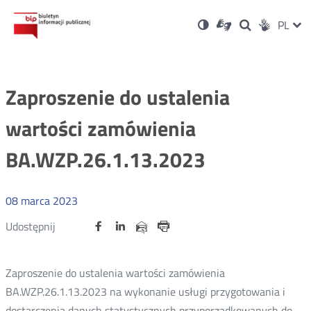
Ustawienia
Otwórz
Otwórz
Wersja
ZMI
PL
Dla
Wyszukiwark
Otwórz
zukaj
Social
w
w
niesłyszących
kontrastowa
w
JĘZ
PRZ
nowym
nowym
nowym
Media
oknie
oknie
oknie
JĘZ
Zaproszenie do ustalenia
wartości zamówienia
BA.WZP.26.1.13.2023
08
marca
2023
Udostępnij
Udostępnij
Udostępnij
Otwórz
Otwórz
Otwórz
Udostępnij
Udostępnij
na
na
na
w
w
w
przez
portalu
portalu
portalu
Drukuj
nowym
nowym
nowym
e-
oknie
oknie
oknie
Twitter
Facebook
Linkedin
mail
Zaproszenie do ustalenia wartości zamówienia
BA.WZP.26.1.13.2023 na wykonanie usługi przygotowania i
dostarczenia danych statystycznych przyporządkowanych do