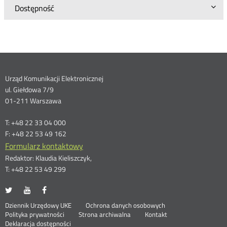
Dostępność
Dane
Urząd Komunikacji Elektronicznej
ul. Giełdowa 7/9
kontaktowe
01-211 Warszawa
T: +48 22 33 04 000
F: +48 22 53 49 162
Formularz kontaktowy
Redaktor: Klaudia Kieliszczyk,
T: +48 22 53 49 299
UKE
UKE
UKE
Otwórz
Otwórz
Otwórz
na
na
na
w
w
w
Otwórz
Stopka
Dziennik Urzędowy UKE
Ochrona danych osobowych
portalu
portalu
portalu
nowym
nowym
nowym
Otwórz
w
Polityka prywatności
Strona archiwalna
Kontakt
Twitter
Youtube
Facebook
oknie
oknie
oknie
w
nowym
Deklaracja dostępności