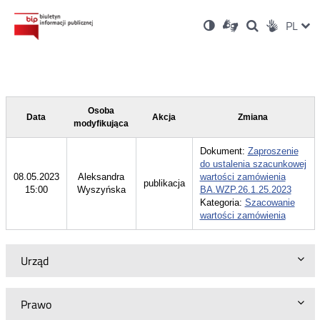
Ustawienia
Otwórz
Otwórz
Wersja
ZMI
PL
Dla
Wyszukiwark
Otwórz
zukaj
Social
w
w
niesłyszących
kontrastowa
w
JĘZ
PRZ
nowym
nowym
nowym
Media
oknie
oknie
oknie
JĘZ
Osoba
Data
Akcja
Zmiana
modyfikująca
Dokument:
Zaproszenie
do ustalenia szacunkowej
08.05.2023
Aleksandra
wartości zamówienia
publikacja
15:00
Wyszyńska
BA.WZP.26.1.25.2023
Kategoria:
Szacowanie
wartości zamówienia
Urząd
Prawo