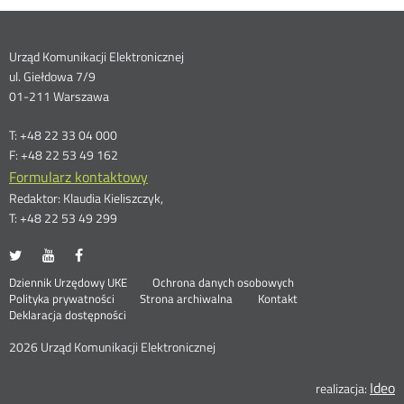
Dane
Urząd Komunikacji Elektronicznej
ul. Giełdowa 7/9
kontaktowe
01-211 Warszawa
T: +48 22 33 04 000
F: +48 22 53 49 162
Formularz kontaktowy
Redaktor: Klaudia Kieliszczyk,
T: +48 22 53 49 299
UKE
UKE
UKE
Otwórz
Otwórz
Otwórz
na
na
na
w
w
w
Otwórz
Stopka
Dziennik Urzędowy UKE
Ochrona danych osobowych
portalu
portalu
portalu
nowym
nowym
nowym
Otwórz
w
Polityka prywatności
Strona archiwalna
Kontakt
Twitter
Youtube
Facebook
oknie
oknie
oknie
w
nowym
Deklaracja dostępności
menu
nowym
oknie
oknie
2026 Urząd Komunikacji Elektronicznej
Ideo
O
realizacja: