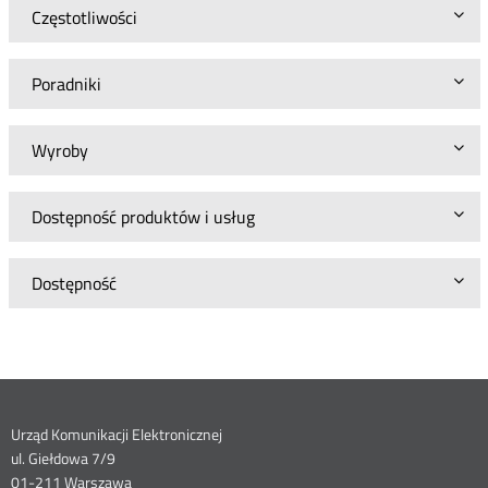
Częstotliwości
Poradniki
Wyroby
Dostępność produktów i usług
Dostępność
Dane
Urząd Komunikacji Elektronicznej
ul. Giełdowa 7/9
01-211 Warszawa