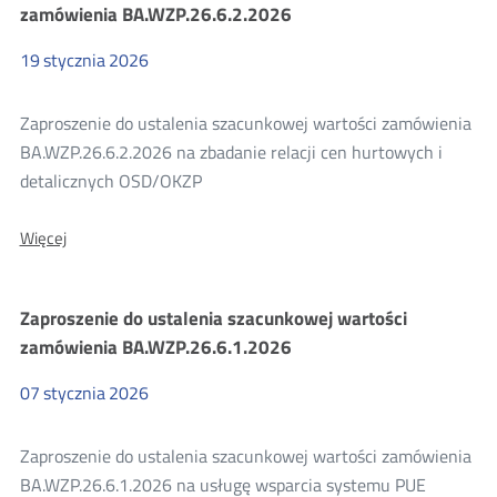
wartości
zamówienia BA.WZP.26.6.2.2026
zamówienia
nr
19
stycznia
2026
BA.WZP.26.6.3.2026
Zaproszenie do ustalenia szacunkowej wartości zamówienia
BA.WZP.26.6.2.2026 na zbadanie relacji cen hurtowych i
detalicznych OSD/OKZP
O:
Więcej
Zaproszenie
do
ustalenia
Zaproszenie do ustalenia szacunkowej wartości
szacunkowej
wartości
zamówienia BA.WZP.26.6.1.2026
zamówienia
BA.WZP.26.6.2.2026
07
stycznia
2026
Zaproszenie do ustalenia szacunkowej wartości zamówienia
BA.WZP.26.6.1.2026 na usługę wsparcia systemu PUE