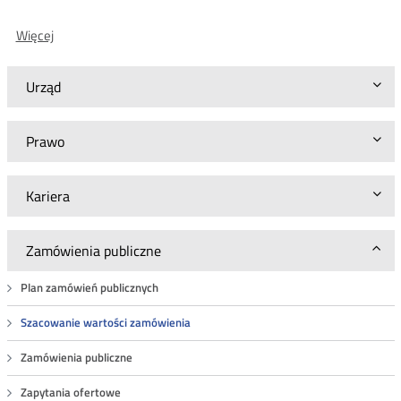
O:
Więcej
Zaproszenie
do
ustalenia
Urząd
szacunkowej
wartości
zamówienia
Prawo
BA.WZP.26.6.1.2026
Kariera
Zamówienia publiczne
Plan zamówień publicznych
Szacowanie wartości zamówienia
Zamówienia publiczne
Zapytania ofertowe