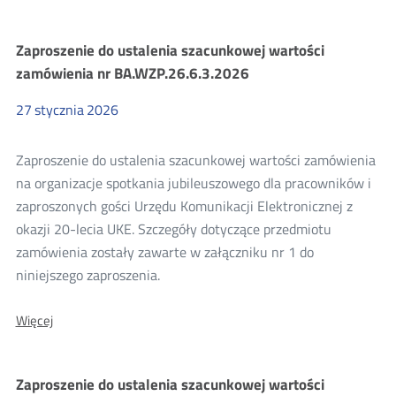
Szacowanie
Zaproszenie do ustalenia szacunkowej wartości
zamówienia nr BA.WZP.26.6.3.2026
wartości
27
stycznia
2026
zamówienia
Zaproszenie do ustalenia szacunkowej wartości zamówienia
2026
na organizacje spotkania jubileuszowego dla pracowników i
zaproszonych gości Urzędu Komunikacji Elektronicznej z
okazji 20-lecia UKE. Szczegóły dotyczące przedmiotu
zamówienia zostały zawarte w załączniku nr 1 do
niniejszego zaproszenia.
O:
Więcej
Zaproszenie
do
ustalenia
Zaproszenie do ustalenia szacunkowej wartości
szacunkowej