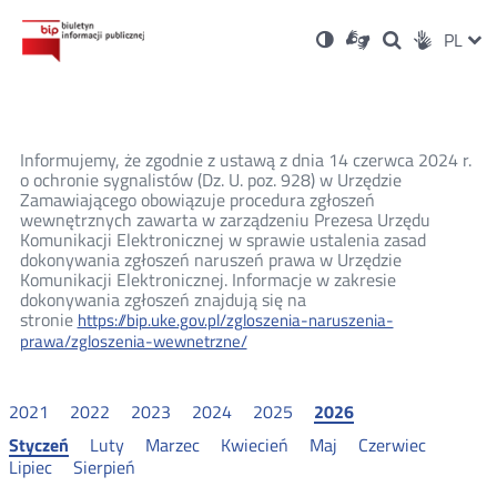
Ustawienia
Otwórz
Otwórz
Wersja
ZMI
PL
Dla
Wyszukiwark
Otwórz
zukaj
Social
w
w
niesłyszących
kontrastowa
w
JĘZ
PRZ
nowym
nowym
nowym
Media
oknie
oknie
oknie
JĘZ
Informujemy, że zgodnie z ustawą z dnia 14 czerwca 2024 r.
o ochronie sygnalistów (Dz. U. poz. 928) w Urzędzie
Zamawiającego obowiązuje procedura zgłoszeń
wewnętrznych zawarta w zarządzeniu Prezesa Urzędu
Komunikacji Elektronicznej w sprawie ustalenia zasad
dokonywania zgłoszeń naruszeń prawa w Urzędzie
Komunikacji Elektronicznej. Informacje w zakresie
dokonywania zgłoszeń znajdują się na
stronie
https://bip.uke.gov.pl/zgloszenia-naruszenia-
prawa/zgloszenia-wewnetrzne/
2021
2022
2023
2024
2025
2026
Styczeń
Luty
Marzec
Kwiecień
Maj
Czerwiec
Lipiec
Sierpień