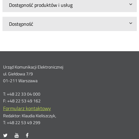
Dostępność produktów i usług
Dostępność
Dane
Urząd Komunikacji Elektronicznej
ul. Giełdowa 7/9
kontaktowe
01-211 Warszawa
T: +48 22 33 04 000
F: +48 22 53 49 162
Formularz kontaktowy
Redaktor: Klaudia Kieliszczyk,
T: +48 22 53 49 299
UKE
UKE
UKE
Otwórz
Otwórz
Otwórz