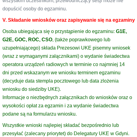
wszystkim uczestnikom, przewodniczący sesji może nie
dopuścić osoby do egzaminu.
V. Składanie wniosków oraz zapisywanie się na egzaminy
Osoba ubiegająca się o przystąpienie do egzaminu:
G1E,
G2E, GOC, ROC, CSO
, (także poprawkowego lub
uzupełniającego) składa Prezesowi UKE pisemny wniosek
(wraz z wymaganymi załącznikami) o wydanie świadectwa
operatora urządzeń radiowych w terminie co najmniej 14
dni przed wskazanym we wniosku terminem egzaminu
(decyduje data stempla pocztowego lub data zlożenia
wniosku do siedziby UKE).
Informacje o niezbędnych załącznikach do wniosków oraz o
wysokości opłat za egzamin i za wydanie świadectwa
podane są na formularzu wniosku.
Wszystkie wnioski najlepiej składać bezpośrednio lub
przesyłać (zalecany priorytet) do Delegatury UKE w Gdyni.