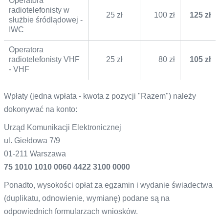
Operatora
radiotelefonisty w
25 zł
100 zł
125 zł
służbie śródlądowej -
IWC
Operatora
radiotelefonisty VHF
25 zł
80 zł
105 zł
- VHF
Wpłaty (jedna wpłata - kwota z pozycji "Razem") należy
dokonywać na konto:
Urząd Komunikacji Elektronicznej
ul. Giełdowa 7/9
01-211 Warszawa
75 1010 1010 0060 4422 3100 0000
Ponadto, wysokości opłat za egzamin i wydanie świadectwa
(duplikatu, odnowienie, wymianę) podane są na
odpowiednich formularzach wniosków.