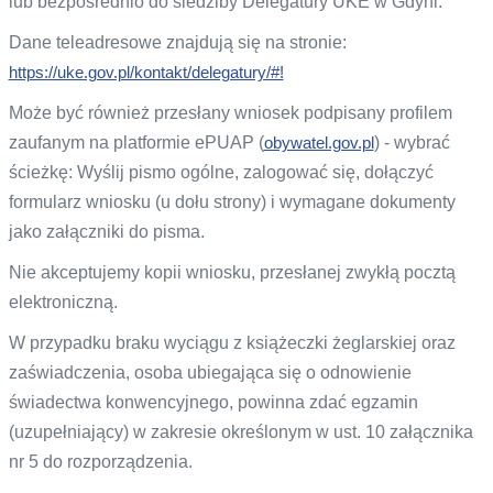
lub bezpośrednio do siedziby Delegatury UKE w Gdyni.
Dane teleadresowe znajdują się na stronie:
https://uke.gov.pl/kontakt/delegatury/#!
Może być również przesłany wniosek podpisany profilem
zaufanym na platformie ePUAP (
obywatel.gov.pl
) - wybrać
ścieżkę: Wyślij pismo ogólne, zalogować się, dołączyć
formularz wniosku (u dołu strony) i wymagane dokumenty
jako załączniki do pisma.
Nie akceptujemy kopii wniosku, przesłanej zwykłą pocztą
elektroniczną.
W przypadku braku wyciągu z książeczki żeglarskiej oraz
zaświadczenia, osoba ubiegająca się o odnowienie
świadectwa konwencyjnego, powinna zdać egzamin
(uzupełniający) w zakresie określonym w ust. 10 załącznika
nr 5 do rozporządzenia.