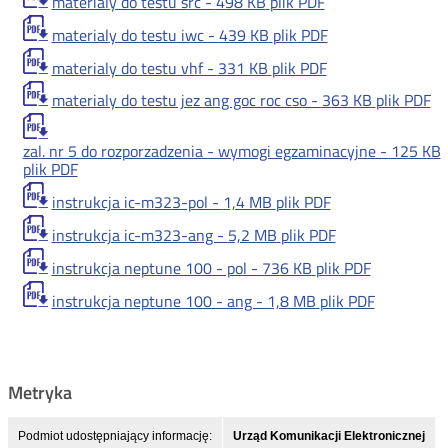
materialy do testu src -
498 KB
plik PDF
materialy do testu iwc -
439 KB
plik PDF
materialy do testu vhf -
331 KB
plik PDF
materialy do testu jez ang goc roc cso -
363 KB
plik PDF
zal. nr 5 do rozporzadzenia - wymogi egzaminacyjne -
125 KB
plik PDF
instrukcja ic-m323-pol -
1,4 MB
plik PDF
instrukcja ic-m323-ang -
5,2 MB
plik PDF
instrukcja neptune 100 - pol -
736 KB
plik PDF
instrukcja neptune 100 - ang -
1,8 MB
plik PDF
Metryka
Podmiot udostępniający informację:
Urząd Komunikacji Elektronicznej