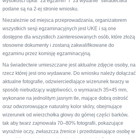
wysokości opłat "za egzamin" i "za wydanie" świadectwa
podane są na 2-ej stronie wniosku.
Niezależnie od miejsca przeprowadzania, organizatorem
wszystkich sesji egzaminacyjnych jest UKE i są one
dostępne dla wszystkich zainteresowanych osób, które złożą
stosowne dokumenty i zostaną zakwalifikowane do
egzaminu przez komisję egzaminacyjną.
Na świadectwie umieszczane jest aktualne zdjęcie osoby, na
rzecz której jest ono wydawane. Do wniosku należy dołączać
aktualne fotografie, odzwierciedlające wizerunek twarzy w
sposób niebudzący wątpliwości, o wymiarach 35×45 mm,
wykonane na jednolitym jasnym tle, mające dobrą ostrość
oraz odwzorowujące naturalny kolor skóry, obejmujące
wizerunek od wierzchołka głowy do górnej części barków,
tak aby twarz zajmowała 70–80% fotografii, pokazujące
wyraźnie oczy, zwłaszcza źrenice i przedstawiające osobę w