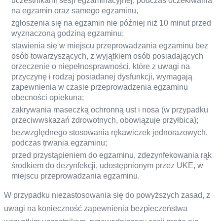
uczestnikami sesji egzaminacyjnej, podczas oczekiwania
na egzamin oraz samego egzaminu,
zgłoszenia się na egzamin nie później niż 10 minut przed
wyznaczoną godziną egzaminu;
stawienia się w miejscu przeprowadzania egzaminu bez
osób towarzyszących, z wyjątkiem osób posiadających
orzeczenie o niepełnosprawności, które z uwagi na
przyczynę i rodzaj posiadanej dysfunkcji, wymagają
zapewnienia w czasie przeprowadzenia egzaminu
obecności opiekuna;
zakrywania maseczką ochronną ust i nosa (w przypadku
przeciwwskazań zdrowotnych, obowiązuje przyłbica);
bezwzględnego stosowania rękawiczek jednorazowych,
podczas trwania egzaminu;
przed przystąpieniem do egzaminu, zdezynfekowania rąk
środkiem do dezynfekcji, udostępnionym przez UKE, w
miejscu przeprowadzania egzaminu.
W przypadku niezastosowania się do powyższych zasad, z
uwagi na konieczność zapewnienia bezpieczeństwa