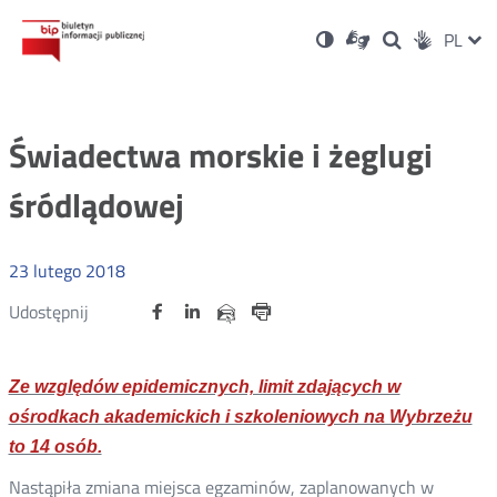
Ustawienia
Otwórz
Otwórz
Wersja
ZMI
PL
Dla
Wyszukiwark
Otwórz
Social
w
w
niesłyszących
kontrastowa
w
JĘZ
PRZ
nowym
nowym
nowym
Media
oknie
oknie
oknie
JĘZ
Świadectwa morskie i żeglugi
śródlądowej
23
lutego
2018
Udostępnij
Udostępnij
Udostępnij
Otwórz
Otwórz
Otwórz
Udostępnij
Udostępnij
na
na
na
w
w
w
przez
portalu
portalu
portalu
Drukuj
nowym
nowym
nowym
e-
oknie
oknie
oknie
Twitter
Facebook
Linkedin
mail
Ze względów epidemicznych, limit zdających w
ośrodkach akademickich i szkoleniowych na Wybrzeżu
to 14 osób.
Nastąpiła zmiana miejsca egzaminów, zaplanowanych w