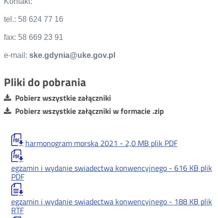
Kontakt:
tel.: 58 624 77 16
fax: 58 669 23 91
e-mail:
ske.gdynia@uke.gov.pl
Pliki do pobrania
Pobierz wszystkie załączniki
Pobierz wszystkie załączniki w formacie .zip
harmonogram morska 2021 -
2,0 MB
plik PDF
egzamin i wydanie swiadectwa konwencyjnego -
616 KB
plik
PDF
egzamin i wydanie swiadectwa konwencyjnego -
188 KB
plik
RTF