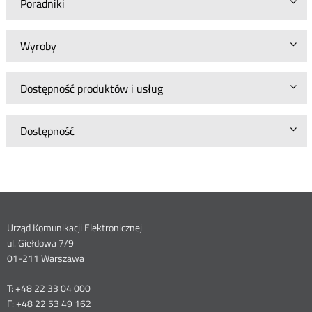
Poradniki
Wyroby
Dostępność produktów i usług
Dostępność
Dane
Urząd Komunikacji Elektronicznej
ul. Giełdowa 7/9
kontaktowe
01-211 Warszawa
T: +48 22 33 04 000
F: +48 22 53 49 162