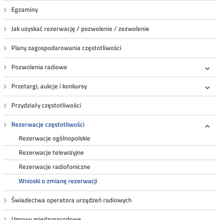
Egzaminy
Jak uzyskać rezerwację / pozwolenie / zezwolenie
Plany zagospodarowania częstotliwości
Pozwolenia radiowe
Roz
Przetargi, aukcje i konkursy
Roz
Przydziały częstotliwości
Rezerwacje częstotliwości
Roz
Rezerwacje ogólnopolskie
Rezerwacje telewizyjne
Rezerwacje radiofoniczne
Wnioski o zmianę rezerwacji
Świadectwa operatora urządzeń radiowych
Umowy międzynarodowe