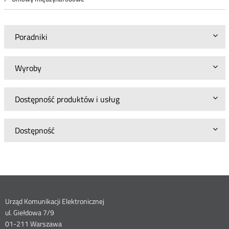
Poradniki
Wyroby
Dostępność produktów i usług
Dostępność
Dane
Urząd Komunikacji Elektronicznej
ul. Giełdowa 7/9
01-211 Warszawa