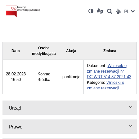
Ustawienia
Otwórz
Otwórz
Wersja
ZMI
PL
Dla
Wyszukiwark
Otwórz
zukaj
Social
w
w
niesłyszących
kontrastowa
w
JĘZ
PRZ
nowym
nowym
nowym
Media
oknie
oknie
oknie
JĘZ
Osoba
Data
Akcja
Zmiana
modyfikująca
Dokument:
Wniosek o
zmianę rezerwacji nr
28.02.2023
Konrad
publikacja
DC.WRT.514.87.2021.43
16:50
Bródka
Kategoria:
Wnioski o
zmianę rezerwacji
Urząd
Prawo