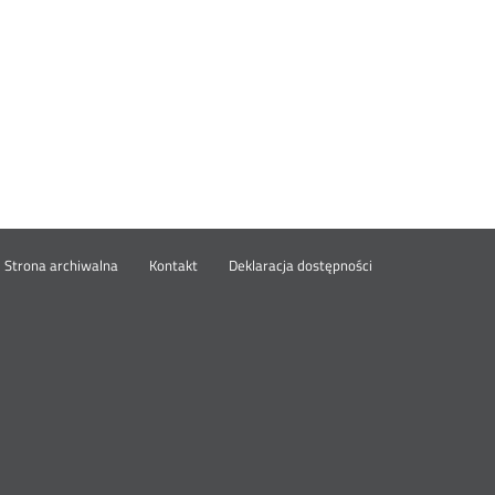
wórz
Strona archiwalna
Kontakt
Deklaracja dostępności
wym
ie