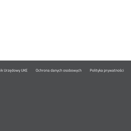
Otwórz
Ot
opka
nik Urzędowy UKE
Ochrona danych osobowych
Polityka prywatności
w
w
nowym
no
oknie
okn
nu