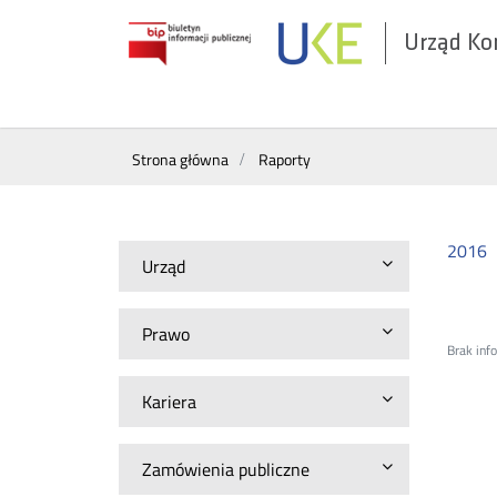
Urząd Ko
Otwórz
w
nowym
Wyszukiwarka
oknie
Strona główna
Raporty
2016
Urząd
Prawo
Brak inf
Kariera
Zamówienia publiczne