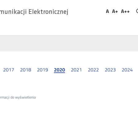
Ustaw
A
A+
A++
munikacji Elektronicznej
Domyślna
Większa
Najwi
Social
czcionka
czcionka
czcio
Media
2017
2018
2019
2020
2021
2022
2023
2024
ormacji do wyświetlenia