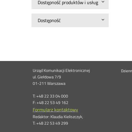
Dostępność produktów i usług
Dostępność
Dane
Urząd Komunikacji Elektronicznej
St
Dzien
ul. Giełdowa 7/9
01-211 Warszawa
kontaktowe
me
T: +48 22 33 04 000
F: +48 22 53 49 162
Formularz kontaktowy
Redaktor: Klaudia Kieliszczyk,
T: +48 22 53 49 299