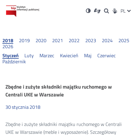
Ustawienia
Otwórz
Otwórz
Wersja
ZMI
PL
Dla
Wyszukiwark
Otwórz
zukaj
Social
w
w
niesłyszących
kontrastowa
w
JĘZ
PRZ
nowym
nowym
nowym
Media
oknie
oknie
oknie
JĘZ
2018
2019
2020
2021
2022
2023
2024
2025
2026
Styczeń
Luty
Marzec
Kwiecień
Maj
Czerwiec
Październik
Majątek
Zbędne i zużyte składniki majątku ruchomego w
Centrali UKE w Warszawie
ruchomy
30
stycznia
2018
UKE
Zbędne i zużyte składniki majątku ruchomego w Centrali
2018
UKE w Warszawie (meble i wyposażenie). Szczegółowy