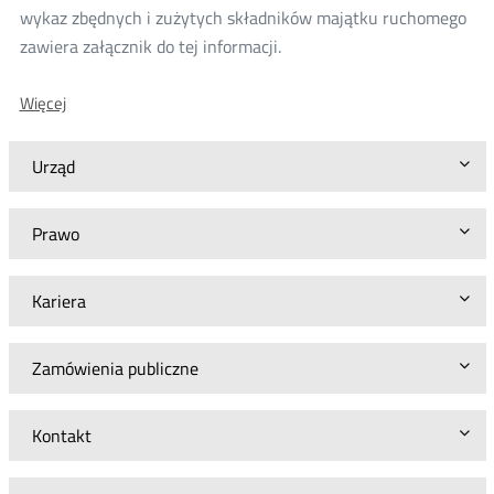
wykaz zbędnych i zużytych składników majątku ruchomego
zawiera załącznik do tej informacji.
O:
Więcej
Zbędne
i
zużyte
Urząd
składniki
majątku
ruchomego
Prawo
w
Centrali
UKE
Kariera
w
Warszawie
Zamówienia publiczne
Kontakt