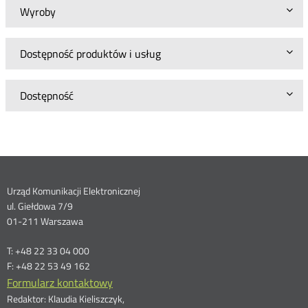
Wyroby
Dostępność produktów i usług
Dostępność
Dane
Urząd Komunikacji Elektronicznej
ul. Giełdowa 7/9
kontaktowe
01-211 Warszawa
T: +48 22 33 04 000
F: +48 22 53 49 162
Formularz kontaktowy
Redaktor: Klaudia Kieliszczyk,