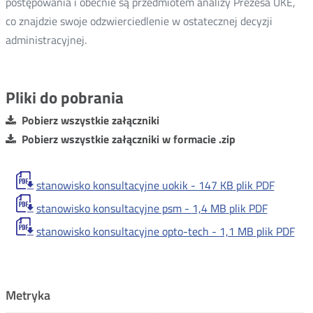
postępowania i obecnie są przedmiotem analizy Prezesa UKE,
co znajdzie swoje odzwierciedlenie w ostatecznej decyzji
administracyjnej.
Pliki do pobrania
Pobierz wszystkie załączniki
Pobierz wszystkie załączniki w formacie .zip
stanowisko konsultacyjne uokik -
147 KB
plik PDF
stanowisko konsultacyjne psm -
1,4 MB
plik PDF
stanowisko konsultacyjne opto-tech -
1,1 MB
plik PDF
Metryka