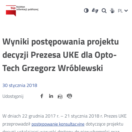
Ustawienia
Otwórz
Otwórz
Wersja
ZMI
PL
Dla
Wyszukiwark
Otwórz
zukaj
Social
w
w
niesłyszących
kontrastowa
w
JĘZ
PRZ
nowym
nowym
nowym
Media
oknie
oknie
oknie
JĘZ
Wyniki postępowania projektu
decyzji Prezesa UKE dla Opto-
Tech Grzegorz Wróblewski
30
stycznia
2018
Udostępnij
Udostępnij
Udostępnij
Otwórz
Otwórz
Otwórz
Udostępnij
Udostępnij
na
na
na
w
w
w
przez
portalu
portalu
portalu
Drukuj
nowym
nowym
nowym
e-
oknie
oknie
oknie
Twitter
Facebook
Linkedin
mail
W dniach 22 grudnia 2017 r. – 21 stycznia 2018 r. Prezes UKE
przeprowadził
dotyczące projektu
postępowanie konsultacyjne
decyzji ustalającej warunki dostępu do nieruchomości oraz