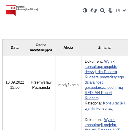
Ustawienia
Otwórz
Otwórz
Wersja
ZMI
PL
Dla
Wyszukiwark
Otwórz
zukaj
Social
w
w
niesłyszących
kontrastowa
w
JĘZ
PRZ
nowym
nowym
nowym
Media
oknie
oknie
oknie
JĘZ
Osoba
Data
Akcja
Zmiana
modyfikująca
Dokument:
Wyniki
konsultacji projektu
decyzji dla Roberta
Kuczera prowadzącego
13.09.2022
Przemysław
działalność
modyfikacja
13:50
Poznański
gospodarczą pod firmą
REDLAN Robert
Kuczera
Kategoria:
Konsultacje i
wyniki konsultacji
Dokument:
Wyniki
konsultacji projektu