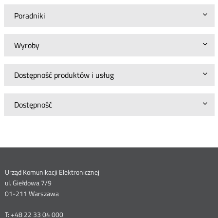
Poradniki
Wyroby
Dostępność produktów i usług
Dostępność
Dane
Urząd Komunikacji Elektronicznej
ul. Giełdowa 7/9
kontaktowe
01-211 Warszawa
T: +48 22 33 04 000