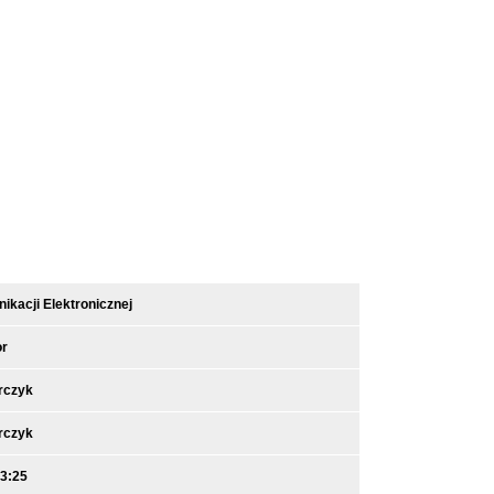
kacji Elektronicznej
or
rczyk
rczyk
13:25