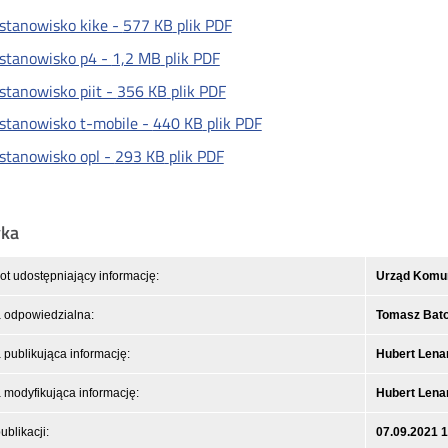
stanowisko kike -
577 KB
plik PDF
stanowisko p4 -
1,2 MB
plik PDF
stanowisko piit -
356 KB
plik PDF
stanowisko t-mobile -
440 KB
plik PDF
stanowisko opl -
293 KB
plik PDF
yka
t udostępniający informację:
Urząd Komuni
 odpowiedzialna:
Tomasz Bat
publikująca informację:
Hubert Lena
modyfikująca informację:
Hubert Lena
ublikacji:
07.09.2021 