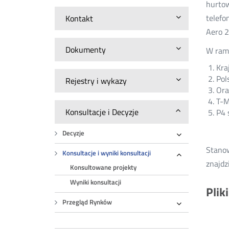
hurtow
telefo
Kontakt
Aero 2 
Dokumenty
W rama
Kra
Pol
Rejestry i wykazy
Ora
T-M
Konsultacje i Decyzje
P4 s
Decyzje
Rozwiń
Stanow
Konsultacje i wyniki konsultacji
Rozwiń
znajdz
Konsultowane projekty
Wyniki konsultacji
Plik
Przegląd Rynków
Rozwiń