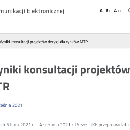
Ustaw
A
A+
A++
munikacji Elektronicznej
Domyślna
Większa
Najwi
Social
czcionka
czcionka
czcio
Media
Wyniki konsultacji projektów decyzji dla rynków MTR
niki konsultacji projektów
TR
eśnia
2021
ch 5 lipca 2021 r. – 4 sierpnia 2021 r. Prezes UKE przeprowadził k