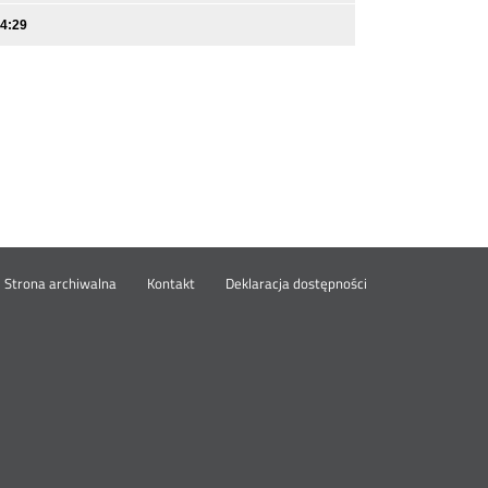
14:29
wórz
Strona archiwalna
Kontakt
Deklaracja dostępności
wym
ie