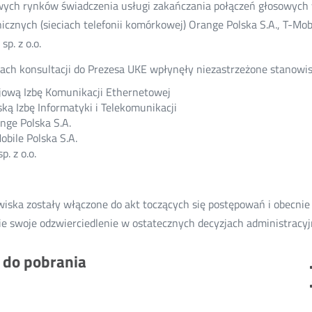
ych rynków świadczenia usługi zakańczania połączeń głosowych 
nicznych (sieciach telefonii komórkowej) Orange Polska S.A., T-Mobile 
sp. z o.o.
ch konsultacji do Prezesa UKE wpłynęły niezastrzeżone stanowis
jową Izbę Komunikacji Ethernetowej
ską Izbę Informatyki i Telekomunikacji
nge Polska S.A.
obile Polska S.A.
p. z o.o.
iska zostały włączone do akt toczących się postępowań i obecnie
ie swoje odzwierciedlenie w ostatecznych decyzjach administracyj
i do pobrania