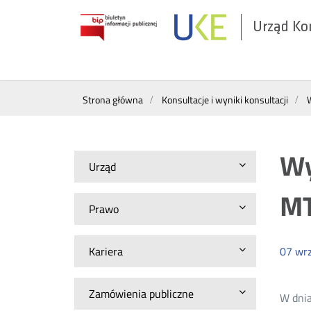
Urząd Ko
Otwórz
w
nowym
Wyszukiwarka
oknie
Strona główna
Konsultacje i wyniki konsultacji
Wy
Urząd
M
Prawo
Kariera
07
wrz
Zamówienia publiczne
W dnia