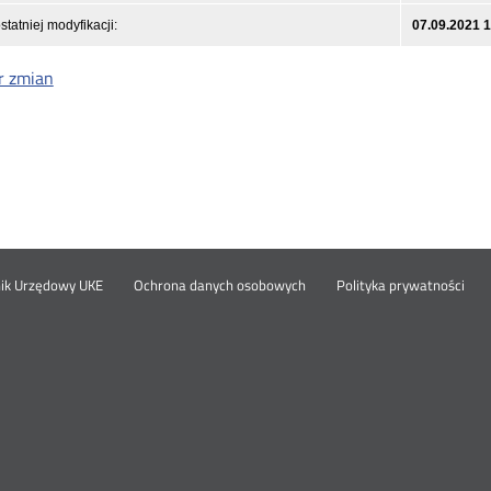
statniej modyfikacji:
07.09.2021 
r zmian
Otwórz
Ot
opka
nik Urzędowy UKE
Ochrona danych osobowych
Polityka prywatności
w
w
nowym
no
oknie
okn
nu