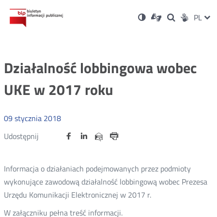
Ustawienia
Otwórz
Otwórz
Wersja
ZMI
PL
Dla
Wyszukiwark
Otwórz
zukaj
Social
w
w
niesłyszących
kontrastowa
w
JĘZ
PRZ
nowym
nowym
nowym
Media
oknie
oknie
oknie
JĘZ
Działalność lobbingowa wobec
UKE w 2017 roku
09
stycznia
2018
Udostępnij
Udostępnij
Udostępnij
Otwórz
Otwórz
Otwórz
Udostępnij
Udostępnij
na
na
na
w
w
w
przez
portalu
portalu
portalu
Drukuj
nowym
nowym
nowym
e-
oknie
oknie
oknie
Twitter
Facebook
Linkedin
mail
Informacja o działaniach podejmowanych przez podmioty
wykonujące zawodową działalność lobbingową wobec Prezesa
Urzędu Komunikacji Elektronicznej w 2017 r.
W załączniku pełna treść informacji.