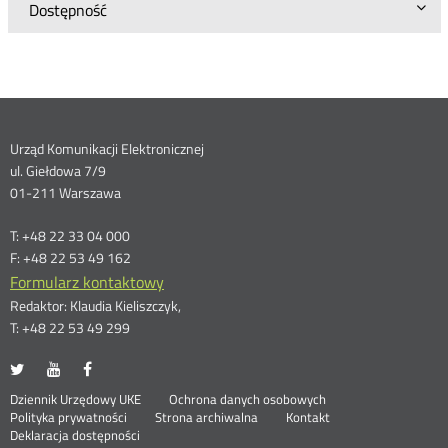
Dostępność
Dane
Urząd Komunikacji Elektronicznej
ul. Giełdowa 7/9
kontaktowe
01-211 Warszawa
T: +48 22 33 04 000
F: +48 22 53 49 162
Formularz kontaktowy
Redaktor: Klaudia Kieliszczyk,
T: +48 22 53 49 299
UKE
UKE
UKE
Otwórz
Otwórz
Otwórz
na
na
na
w
w
w
Otwórz
Stopka
Dziennik Urzędowy UKE
Ochrona danych osobowych
portalu
portalu
portalu
nowym
nowym
nowym
Otwórz
w
Polityka prywatności
Strona archiwalna
Kontakt
Twitter
Youtube
Facebook
oknie
oknie
oknie
w
nowym
Deklaracja dostępności