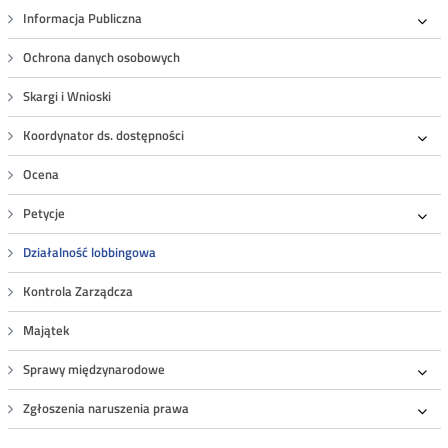
Informacja Publiczna
Roz
Ochrona danych osobowych
Skargi i Wnioski
Koordynator ds. dostępności
Roz
Ocena
Petycje
Roz
Działalność lobbingowa
Kontrola Zarządcza
Majątek
Sprawy międzynarodowe
Roz
Zgłoszenia naruszenia prawa
Roz