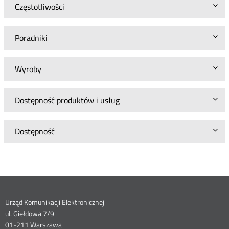
Częstotliwości
Poradniki
Wyroby
Dostępność produktów i usług
Dostępność
Dane
Urząd Komunikacji Elektronicznej
ul. Giełdowa 7/9
01-211 Warszawa