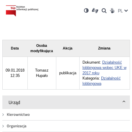
Ustawienia
Otwórz
Otwórz
Wersja
ZMI
PL
Dla
Wyszukiwark
Otwórz
zukaj
Social
w
w
niesłyszących
kontrastowa
w
JĘZ
PRZ
nowym
nowym
nowym
Media
oknie
oknie
oknie
JĘZ
Osoba
Data
Akcja
Zmiana
modyfikująca
Dokument:
Działalność
lobbingowa wobec UKE w
09.01.2018
Tomasz
publikacja
2017 roku
12:35
Hupało
Kategoria:
Działalność
lobbingowa
Urząd
Kierownictwo
Organizacja