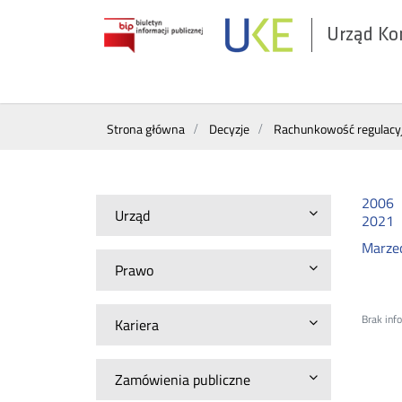
Urząd Ko
Otwórz
w
nowym
Wyszukiwarka
oknie
Strona główna
Decyzje
Rachunkowość regulacy
2006
Urząd
2021
Marze
Prawo
Brak inf
Kariera
Zamówienia publiczne