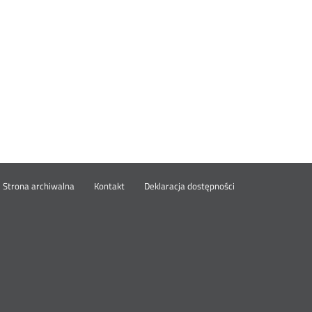
wórz
Strona archiwalna
Kontakt
Deklaracja dostępności
wym
ie