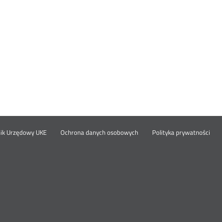
Otwórz
Ot
opka
nik Urzędowy UKE
Ochrona danych osobowych
Polityka prywatności
w
w
nowym
no
oknie
okn
nu