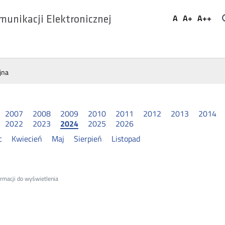
Ustaw
A
A+
A++
munikacji Elektronicznej
Domyślna
Większa
Najwi
Social
czcionka
czcionka
czcio
Media
jna
2007
2008
2009
2010
2011
2012
2013
2014
2022
2023
2024
2025
2026
c
Kwiecień
Maj
Sierpień
Listopad
ormacji do wyświetlenia