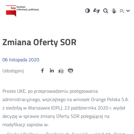
Ustawienia
Otwórz
Otwórz
Wersja
ZMI
PL
Dla
Wyszukiwark
Otwórz
zukaj
Social
w
w
niesłyszących
kontrastowa
w
JĘZ
PRZ
nowym
nowym
nowym
Media
oknie
oknie
oknie
JĘZ
Zmiana Oferty SOR
06
listopada
2020
Udostępnij
Udostępnij
Udostępnij
Otwórz
Otwórz
Otwórz
Udostępnij
Udostępnij
na
na
na
w
w
w
przez
portalu
portalu
portalu
Drukuj
nowym
nowym
nowym
e-
oknie
oknie
oknie
Twitter
Facebook
Linkedin
mail
Prezes UKE, po przeprowadzeniu postępowania
administracyjnego, wszczętego na wniosek Orange Polska S.A.
z siedzibą w Warszawie (OPL), 23 października 2020 r. wydał
decyzję w sprawie zmiany Oferty SOR polegającej na
modyfikacji zapisów w: