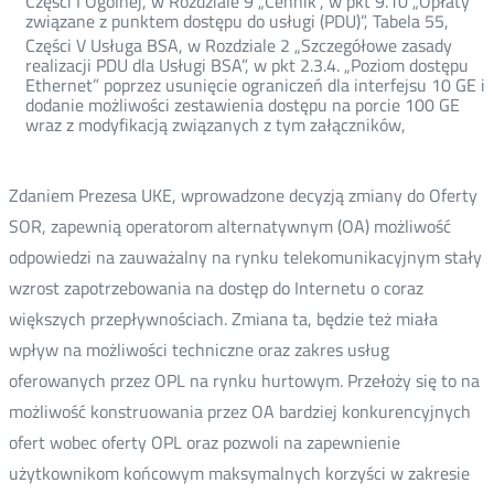
Części I Ogólnej, w Rozdziale 9 „Cennik”, w pkt 9.10 „Opłaty
związane z punktem dostępu do usługi (PDU)”, Tabela 55,
Części V Usługa BSA, w Rozdziale 2 „Szczegółowe zasady
realizacji PDU dla Usługi BSA”, w pkt 2.3.4. „Poziom dostępu
Ethernet” poprzez usunięcie ograniczeń dla interfejsu 10 GE i
dodanie możliwości zestawienia dostępu na porcie 100 GE
wraz z modyfikacją związanych z tym załączników,
Zdaniem Prezesa UKE, wprowadzone decyzją zmiany do Oferty
SOR, zapewnią operatorom alternatywnym (OA) możliwość
odpowiedzi na zauważalny na rynku telekomunikacyjnym stały
wzrost zapotrzebowania na dostęp do Internetu o coraz
większych przepływnościach. Zmiana ta, będzie też miała
wpływ na możliwości techniczne oraz zakres usług
oferowanych przez OPL na rynku hurtowym. Przełoży się to na
możliwość konstruowania przez OA bardziej konkurencyjnych
ofert wobec oferty OPL oraz pozwoli na zapewnienie
użytkownikom końcowym maksymalnych korzyści w zakresie