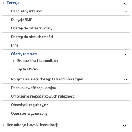
Decyzje
Roz
Bezpłatny internet
Ro
Decyzje SMP
Dostęp do infrastruktury
Dostęp do nieruchomości
Inne
Oferty ramowe
Ro
Stanowiska i komunikaty
Testy MS/PS
Połączenie sieci/dostęp telekomunikacyjny
Ro
Rachunkowość regulacyjna
Umorzenie niepodatkowych należności
Obowiązki regulacyjne
Operator wyznaczony
Konsultacje i wyniki konsultacji
Roz