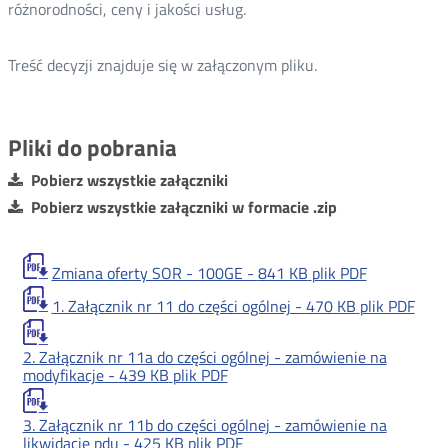
różnorodności, ceny i jakości usług.
Treść decyzji znajduje się w załączonym pliku.
Pliki do pobrania
Pobierz wszystkie załączniki
Pobierz wszystkie załączniki w formacie .zip
Zmiana oferty SOR - 100GE -
841 KB
plik PDF
1. Załącznik nr 11 do części ogólnej -
470 KB
plik PDF
2. Załącznik nr 11a do części ogólnej - zamówienie na
modyfikacje -
439 KB
plik PDF
3. Załącznik nr 11b do części ogólnej - zamówienie na
likwidację pdu -
425 KB
plik PDF