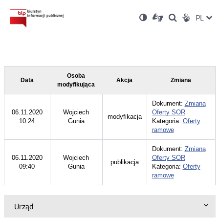
Ustawienia
Otwórz
Otwórz
Wersja
ZMI
PL
Dla
Wyszukiwark
Otwórz
zukaj
Social
w
w
niesłyszących
kontrastowa
w
JĘZ
PRZ
nowym
nowym
nowym
Media
oknie
oknie
oknie
JĘZ
Osoba
Data
Akcja
Zmiana
modyfikująca
Dokument:
Zmiana
06.11.2020
Wojciech
Oferty SOR
modyfikacja
10:24
Gunia
Kategoria:
Oferty
ramowe
Dokument:
Zmiana
06.11.2020
Wojciech
Oferty SOR
publikacja
09:40
Gunia
Kategoria:
Oferty
ramowe
Urząd