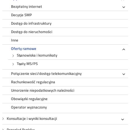
Roz
Bezpłatny internet
Ro
Decyzje SMP
Dostęp do infrastruktury
Dostęp do nieruchomości
Inne
Oferty ramowe
Ro
Stanowiska i komunikaty
Testy MS/PS
Połączenie sieci/dostęp telekomunikacyjny
Ro
Rachunkowość regulacyjna
Umorzenie niepodatkowych należności
Obowiązki regulacyjne
Operator wyznaczony
Konsultacje i wyniki konsultacji
Roz
Przegląd Rynków