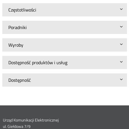
Częstotliwości
Poradniki
Wyroby
Dostępność produktów i usług
Dostępność
Dane
Urząd Komunikacji Elektronicznej
ul. Giełdowa 7/9