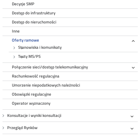
Decyzje SMP
Dostęp do infrastruktury
Dostęp do nieruchomości
Inne
Oferty ramowe
Ro
Stanowiska i komunikaty
Testy MS/PS
Połączenie sieci/dostęp telekomunikacyjny
Ro
Rachunkowość regulacyjna
Umorzenie niepodatkowych należności
Obowiązki regulacyjne
Operator wyznaczony
Konsultacje i wyniki konsultacji
Roz
Przegląd Rynków
Roz