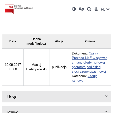
Ustawienia
Otwórz
Otwórz
Wersja
ZMI
PL
Dla
Wyszukiwark
Otwórz
zukaj
Social
w
w
niesłyszących
kontrastowa
w
JĘZ
PRZ
nowym
nowym
nowym
Media
oknie
oknie
oknie
JĘZ
Osoba
Data
Akcja
Zmiana
modyfikująca
Dokument:
Opinia
Prezesa UKE w sprawie
zmiany oferty hurtowej
19.09.2017
Maciej
publikacja
operatora podlaskiej
15:00
Pietrzykowski
sieci szerokopasmowej
Kategoria:
Oferty
ramowe
Urząd
Prawo