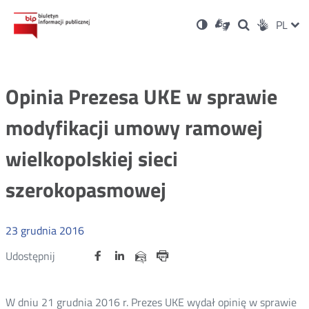
Ustawienia
Otwórz
Otwórz
Wersja
ZMI
PL
Dla
Wyszukiwark
Otwórz
zukaj
Social
w
w
niesłyszących
kontrastowa
w
JĘZ
PRZ
nowym
nowym
nowym
Media
oknie
oknie
oknie
JĘZ
Opinia Prezesa UKE w sprawie
modyfikacji umowy ramowej
wielkopolskiej sieci
szerokopasmowej
23
grudnia
2016
Udostępnij
Udostępnij
Udostępnij
Otwórz
Otwórz
Otwórz
Udostępnij
Udostępnij
na
na
na
w
w
w
przez
portalu
portalu
portalu
Drukuj
nowym
nowym
nowym
e-
oknie
oknie
oknie
Twitter
Facebook
Linkedin
mail
W dniu 21 grudnia 2016 r. Prezes UKE wydał opinię w sprawie