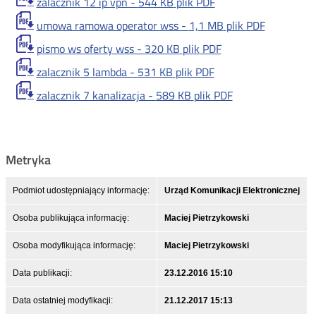
zalacznik 12 ip vpn -
544 KB
plik PDF
umowa ramowa operator wss -
1,1 MB
plik PDF
pismo ws oferty wss -
320 KB
plik PDF
zalacznik 5 lambda -
531 KB
plik PDF
zalacznik 7 kanalizacja -
589 KB
plik PDF
Metryka
Podmiot udostępniający informację:
Urząd Komunikacji Elektronicznej
Osoba publikująca informację:
Maciej Pietrzykowski
Osoba modyfikująca informację:
Maciej Pietrzykowski
Data publikacji:
23.12.2016 15:10
Data ostatniej modyfikacji:
21.12.2017 15:13