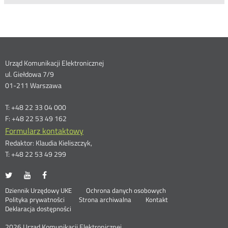
Dane
Urząd Komunikacji Elektronicznej
ul. Giełdowa 7/9
kontaktowe
01-211 Warszawa
T: +48 22 33 04 000
F: +48 22 53 49 162
Formularz kontaktowy
Redaktor: Klaudia Kieliszczyk,
T: +48 22 53 49 299
UKE
UKE
UKE
Otwórz
Otwórz
Otwórz
na
na
na
w
w
w
Otwórz
Stopka
Dziennik Urzędowy UKE
Ochrona danych osobowych
portalu
portalu
portalu
nowym
nowym
nowym
Otwórz
w
Polityka prywatności
Strona archiwalna
Kontakt
Twitter
Youtube
Facebook
oknie
oknie
oknie
w
nowym
Deklaracja dostępności
menu
nowym
oknie
oknie
2026 Urząd Komunikacji Elektronicznej