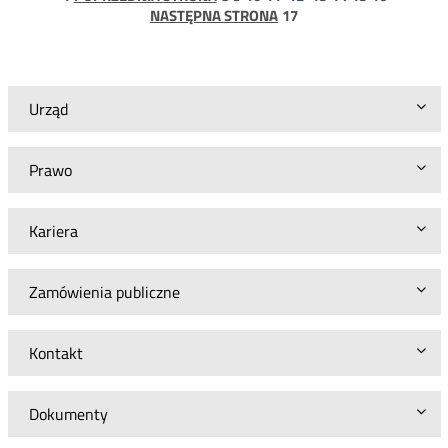
z
1
strona
NASTĘPNA STRONA
17
17
17
czerwca
2020
r.
DHRT.WIT.6080.1.2017
Urząd
Prawo
Kariera
Zamówienia publiczne
Kontakt
Dokumenty