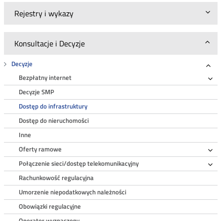
Rejestry i wykazy
Konsultacje i Decyzje
Decyzje
Roz
Bezpłatny internet
Ro
Decyzje SMP
Dostęp do infrastruktury
Dostęp do nieruchomości
Inne
Oferty ramowe
Ro
Połączenie sieci/dostęp telekomunikacyjny
Ro
Rachunkowość regulacyjna
Umorzenie niepodatkowych należności
Obowiązki regulacyjne
Operator wyznaczony