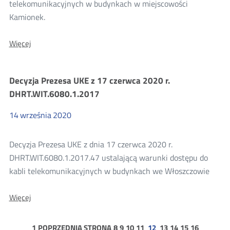
telekomunikacyjnych w budynkach w miejscowości
Kamionek.
O:
Więcej
Decyzja
Prezesa
UKE
Decyzja Prezesa UKE z 17 czerwca 2020 r.
z
17
DHRT.WIT.6080.1.2017
czerwca
2020
14
września
2020
r.
DR.WIT.6080.1.2019.29
Decyzja Prezesa UKE z dnia 17 czerwca 2020 r.
DHRT.WIT.6080.1.2017.47 ustalającą warunki dostępu do
kabli telekomunikacyjnych w budynkach we Włoszczowie
O:
Więcej
Decyzja
Prezesa
UKE
strona
strona
strona
strona
strona
strona
strona
strona
strona
1
POPRZEDNIA STRONA
8
9
10
11
12
13
14
15
16