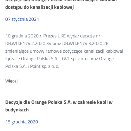
Enea
dostępu do kanalizacji kablowej
Operator
Sp.
07
stycznia
2021
z
o.o.
dotycząca
10 grudnia 2020 r. Prezes UKE wydał decyzje nr
dostępu
do
DR.WIT.6174.2.2020.34 oraz DR.WIT.6174.3.2020.26
infrastruktury
zmieniające umowy ramowe dotyczące kanalizacji kablowej
technicznej
(słupów
łączące Orange Polska S.A i GVT sp. z o. o. oraz Orange
elektroenergetycznych)
Polska S.A. i Point sp. z o. o.
O:
Więcej
Decyzje
dla
Orange
Decyzja dla Orange Polska S.A. w zakresie kabli w
Polska
S.A.
budynkach
zmieniające
warunki
15
grudnia
2020
dostępu
do