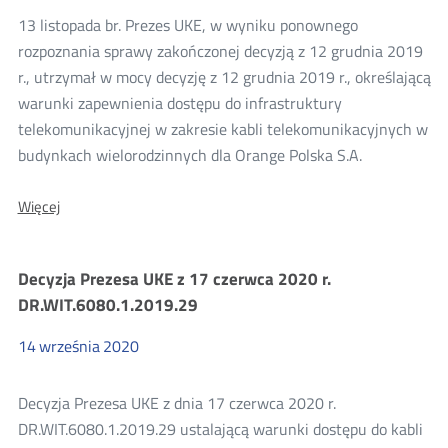
kanalizacji
13 listopada br. Prezes UKE, w wyniku ponownego
kablowej
rozpoznania sprawy zakończonej decyzją z 12 grudnia 2019
r., utrzymał w mocy decyzję z 12 grudnia 2019 r., określającą
warunki zapewnienia dostępu do infrastruktury
telekomunikacyjnej w zakresie kabli telekomunikacyjnych w
budynkach wielorodzinnych dla Orange Polska S.A.
O:
Więcej
Decyzja
dla
Orange
Decyzja Prezesa UKE z 17 czerwca 2020 r.
Polska
S.A.
DR.WIT.6080.1.2019.29
w
zakresie
14
września
2020
kabli
w
budynkach
Decyzja Prezesa UKE z dnia 17 czerwca 2020 r.
DR.WIT.6080.1.2019.29 ustalającą warunki dostępu do kabli