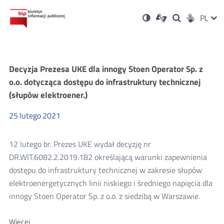
Ustawienia
Otwórz
Otwórz
Wersja
ZMI
PL
Dla
Wyszukiwark
Otwórz
zukaj
Social
w
w
niesłyszących
kontrastowa
w
JĘZ
PRZ
nowym
nowym
nowym
Media
oknie
oknie
oknie
JĘZ
Dostęp
Decyzja Prezesa UKE dla innogy Stoen Operator Sp. z
do
o.o. dotycząca dostępu do infrastruktury technicznej
(słupów elektroener.)
infrastruktury
25
lutego
2021
12 lutego br. Prezes UKE wydał decyzję nr
DR.WIT.6082.2.2019.182 określającą warunki zapewnienia
dostępu do infrastruktury technicznej w zakresie słupów
elektroenergetycznych linii niskiego i średniego napięcia dla
innogy Stoen Operator Sp. z o.o. z siedzibą w Warszawie.
O:
Więcej