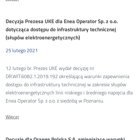
Decyzja
Prezesa
UKE
Decyzja Prezesa UKE dla Enea Operator Sp. z o.o.
dla
innogy
dotycząca dostępu do infrastruktury technicznej
Stoen
(słupów elektroenergetycznych)
Operator
Sp.
z
25
lutego
2021
o.o.
dotycząca
dostępu
12 lutego br. Prezes UKE wydał decyzję nr
do
DR.WIT.6082.1.2019.192 określającą warunki zapewnienia
infrastruktury
technicznej
dostępu do infrastruktury technicznej w zakresie słupów
(słupów
elektroenergetycznych linii niskiego i średniego napięcia dla
elektroener.)
Enea Operator Sp. z o.o. z siedzibą w Poznaniu.
O:
Więcej
Decyzja
Prezesa
UKE
Decyzje dla Orange Polska S.A. zmieniające warunki
dla