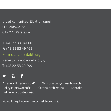
Dane
Urząd Komunikacji Elektronicznej
ul. Giełdowa 7/9
kontaktowe
01-211 Warszawa
T: +48 22 33 04 000
F: +48 22 53 49 162
Formularz kontaktowy
Redaktor: Klaudia Kieliszczyk,
T: +48 22 53 49 299
UKE
UKE
UKE
Otwórz
Otwórz
Otwórz
na
na
na
w
w
w
Otwórz
Stopka
Dziennik Urzędowy UKE
Ochrona danych osobowych
portalu
portalu
portalu
nowym
nowym
nowym
Otwórz
w
Polityka prywatności
Strona archiwalna
Kontakt
Twitter
Youtube
Facebook
oknie
oknie
oknie
w
nowym
Deklaracja dostępności
menu
nowym
oknie
oknie
2026 Urząd Komunikacji Elektronicznej