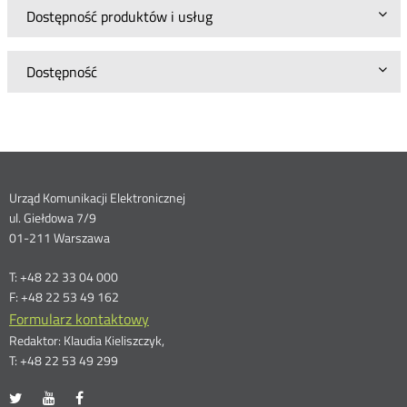
Dostępność produktów i usług
Dostępność
Dane
Urząd Komunikacji Elektronicznej
ul. Giełdowa 7/9
kontaktowe
01-211 Warszawa
T: +48 22 33 04 000
F: +48 22 53 49 162
Formularz kontaktowy
Redaktor: Klaudia Kieliszczyk,
T: +48 22 53 49 299
UKE
UKE
UKE
Otwórz
Otwórz
Otwórz