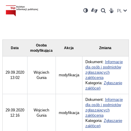
Ustawienia
Otwórz
Otwórz
Wersja
ZMI
PL
Dla
Wyszukiwark
Otwórz
zukaj
Social
w
w
niesłyszących
kontrastowa
w
JĘZ
PRZ
nowym
nowym
nowym
Media
oknie
oknie
oknie
JĘZ
Osoba
Data
Akcja
Zmiana
modyfikująca
Dokument:
Informacje
dla osób i podmiotów
29.09.2020
Wojciech
zgłaszających
modyfikacja
13:02
Gunia
zakłócenia
Kategoria:
Zgłaszanie
zakłóceń
Dokument:
Informacje
dla osób i podmiotów
29.09.2020
Wojciech
zgłaszających
modyfikacja
12:16
Gunia
zakłócenia
Kategoria:
Zgłaszanie
zakłóceń