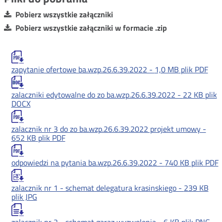
Pobierz wszystkie załączniki
Pobierz wszystkie załączniki w formacie .zip
zapytanie ofertowe ba.wzp.26.6.39.2022 -
1,0 MB
plik PDF
zalaczniki edytowalne do zo ba.wzp.26.6.39.2022 -
22 KB
plik
DOCX
zalacznik nr 3 do zo ba.wzp.26.6.39.2022 projekt umowy -
652 KB
plik PDF
odpowiedzi na pytania ba.wzp.26.6.39.2022 -
740 KB
plik PDF
zalacznik nr 1 - schemat delegatura krasinskiego -
239 KB
plik JPG