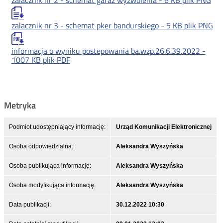
zalacznik nr 2 - schemat garaz wyzwolenia -
6 KB
plik PNG
zalacznik nr 3 - schemat pker bandurskiego -
5 KB
plik PNG
informacja o wyniku postepowania ba.wzp.26.6.39.2022 -
1007 KB
plik PDF
Metryka
Podmiot udostępniający informację:
Urząd Komunikacji Elektronicznej
Osoba odpowiedzialna:
Aleksandra Wyszyńska
Osoba publikująca informację:
Aleksandra Wyszyńska
Osoba modyfikująca informację:
Aleksandra Wyszyńska
Data publikacji:
30.12.2022 10:30