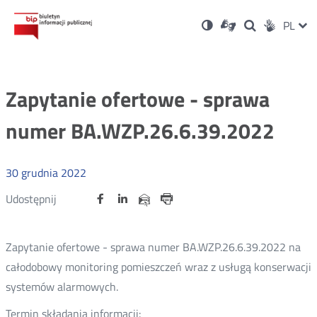
Ustawienia
Otwórz
Otwórz
Wersja
ZMI
PL
Dla
Wyszukiwark
Otwórz
zukaj
Social
w
w
niesłyszących
kontrastowa
w
JĘZ
PRZ
nowym
nowym
nowym
Media
oknie
oknie
oknie
JĘZ
Zapytanie ofertowe - sprawa
numer BA.WZP.26.6.39.2022
30
grudnia
2022
Udostępnij
Udostępnij
Udostępnij
Otwórz
Otwórz
Otwórz
Udostępnij
Udostępnij
na
na
na
w
w
w
przez
portalu
portalu
portalu
Drukuj
nowym
nowym
nowym
e-
oknie
oknie
oknie
Twitter
Facebook
Linkedin
mail
Zapytanie ofertowe - sprawa numer BA.WZP.26.6.39.2022 na
całodobowy monitoring pomieszczeń wraz z usługą konserwacji
systemów alarmowych.
Termin składania informacji: