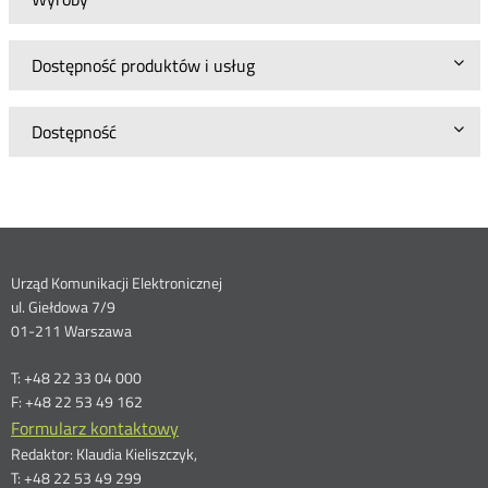
Dostępność produktów i usług
Dostępność
Dane
Urząd Komunikacji Elektronicznej
ul. Giełdowa 7/9
kontaktowe
01-211 Warszawa
T: +48 22 33 04 000
F: +48 22 53 49 162
Formularz kontaktowy
Redaktor: Klaudia Kieliszczyk,
T: +48 22 53 49 299