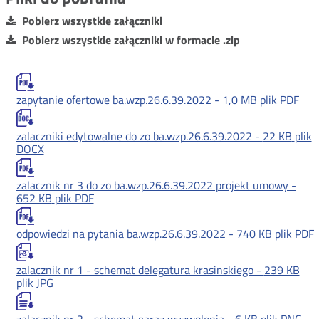
Pobierz wszystkie załączniki
Pobierz wszystkie załączniki w formacie .zip
zapytanie ofertowe ba.wzp.26.6.39.2022 -
1,0 MB
plik PDF
zalaczniki edytowalne do zo ba.wzp.26.6.39.2022 -
22 KB
plik
DOCX
zalacznik nr 3 do zo ba.wzp.26.6.39.2022 projekt umowy -
652 KB
plik PDF
odpowiedzi na pytania ba.wzp.26.6.39.2022 -
740 KB
plik PDF
zalacznik nr 1 - schemat delegatura krasinskiego -
239 KB
plik JPG