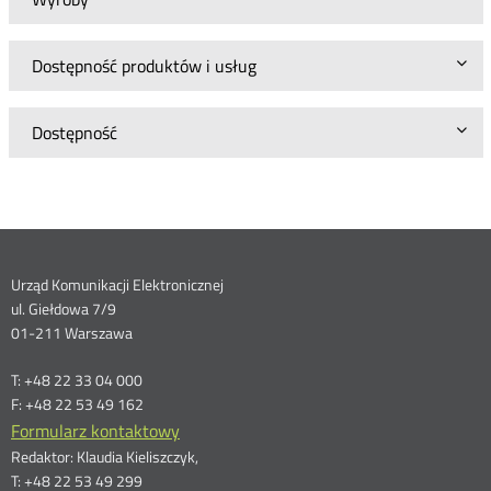
Dostępność produktów i usług
Dostępność
Dane
Urząd Komunikacji Elektronicznej
ul. Giełdowa 7/9
kontaktowe
01-211 Warszawa
T: +48 22 33 04 000
F: +48 22 53 49 162
Formularz kontaktowy
Redaktor: Klaudia Kieliszczyk,
T: +48 22 53 49 299