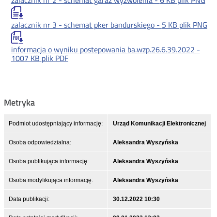
zalacznik nr 2 - schemat garaz wyzwolenia -
6 KB
plik PNG
zalacznik nr 3 - schemat pker bandurskiego -
5 KB
plik PNG
informacja o wyniku postepowania ba.wzp.26.6.39.2022 -
1007 KB
plik PDF
Metryka
Podmiot udostępniający informację:
Urząd Komunikacji Elektronicznej
Osoba odpowiedzialna:
Aleksandra Wyszyńska
Osoba publikująca informację:
Aleksandra Wyszyńska
Osoba modyfikująca informację:
Aleksandra Wyszyńska
Data publikacji:
30.12.2022 10:30