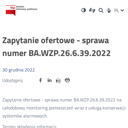
Ustawienia
Otwórz
Otwórz
Wersja
ZMI
PL
Dla
Wyszukiwark
Otwórz
zukaj
Social
w
w
niesłyszących
kontrastowa
w
JĘZ
PRZ
nowym
nowym
nowym
Media
oknie
oknie
oknie
JĘZ
Zapytanie ofertowe - sprawa
numer BA.WZP.26.6.39.2022
30
grudnia
2022
Udostępnij
Udostępnij
Udostępnij
Otwórz
Otwórz
Otwórz
Udostępnij
Udostępnij
na
na
na
w
w
w
przez
portalu
portalu
portalu
Drukuj
nowym
nowym
nowym
e-
oknie
oknie
oknie
Twitter
Facebook
Linkedin
mail
Zapytanie ofertowe - sprawa numer BA.WZP.26.6.39.2022 na
całodobowy monitoring pomieszczeń wraz z usługą konserwacji
systemów alarmowych.
Termin składania informacji: