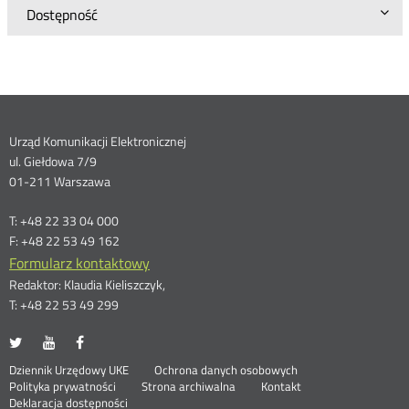
Dostępność
Dane
Urząd Komunikacji Elektronicznej
ul. Giełdowa 7/9
kontaktowe
01-211 Warszawa
T: +48 22 33 04 000
F: +48 22 53 49 162
Formularz kontaktowy
Redaktor: Klaudia Kieliszczyk,
T: +48 22 53 49 299
UKE
UKE
UKE
Otwórz
Otwórz
Otwórz
na
na
na
w
w
w
Otwórz
Stopka
Dziennik Urzędowy UKE
Ochrona danych osobowych
portalu
portalu
portalu
nowym
nowym
nowym
Otwórz
w
Polityka prywatności
Strona archiwalna
Kontakt
Twitter
Youtube
Facebook
oknie
oknie
oknie
w
nowym
Deklaracja dostępności