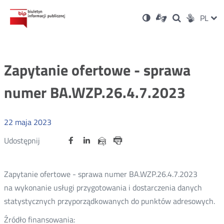
Ustawienia
Otwórz
Otwórz
Wersja
ZMI
PL
Dla
Wyszukiwark
Otwórz
zukaj
Social
w
w
niesłyszących
kontrastowa
w
JĘZ
PRZ
nowym
nowym
nowym
Media
oknie
oknie
oknie
JĘZ
Zapytanie ofertowe - sprawa
numer BA.WZP.26.4.7.2023
22
maja
2023
Udostępnij
Udostępnij
Udostępnij
Otwórz
Otwórz
Otwórz
Udostępnij
Udostępnij
na
na
na
w
w
w
przez
portalu
portalu
portalu
Drukuj
nowym
nowym
nowym
e-
oknie
oknie
oknie
Twitter
Facebook
Linkedin
mail
Zapytanie ofertowe - sprawa numer BA.WZP.26.4.7.2023
na wykonanie usługi przygotowania i dostarczenia danych
statystycznych przyporządkowanych do punktów adresowych.
Źródło finansowania: