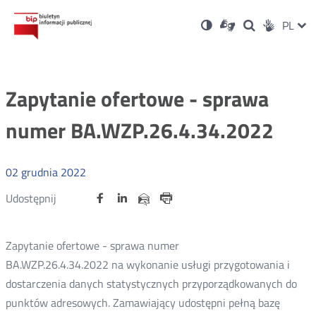
Ustawienia
Otwórz
Otwórz
Wersja
ZMI
PL
Dla
Wyszukiwark
Otwórz
zukaj
Social
w
w
niesłyszących
kontrastowa
w
JĘZ
PRZ
nowym
nowym
nowym
Media
oknie
oknie
oknie
JĘZ
Zapytanie ofertowe - sprawa
numer BA.WZP.26.4.34.2022
02
grudnia
2022
Udostępnij
Udostępnij
Udostępnij
Otwórz
Otwórz
Otwórz
Udostępnij
Udostępnij
na
na
na
w
w
w
przez
portalu
portalu
portalu
Drukuj
nowym
nowym
nowym
e-
oknie
oknie
oknie
Twitter
Facebook
Linkedin
mail
Zapytanie ofertowe - sprawa numer
BA.WZP.26.4.34.2022 na wykonanie usługi przygotowania i
dostarczenia danych statystycznych przyporządkowanych do
punktów adresowych. Zamawiający udostępni pełną bazę