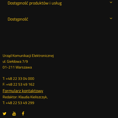
Dostępność produktów i usług
Dostępność
Dane
Urząd Komunikacji Elektronicznej
ul. Giełdowa 7/9
kontaktowe
01-211 Warszawa
T: +48 22 33 04 000
F: +48 22 53 49 162
Formularz kontaktowy
Redaktor: Klaudia Kieliszczyk,
T: +48 22 53 49 299
UKE
UKE
UKE
Otwórz
Otwórz
Otwórz