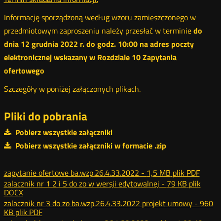
Informację sporządzoną według wzoru zamieszczonego w
przedmiotowym zaproszeniu należy przesłać w terminie
do
dnia 12 grudnia 2022 r. do godz. 10:00 na adres poczty
elektronicznej wskazany w Rozdziale 10 Zapytania
ofertowego
Szczegóły w poniżej załączonych plikach.
Pliki do pobrania
Pobierz wszystkie załączniki
Pobierz wszystkie załączniki w formacie .zip
zapytanie ofertowe ba.wzp.26.4.33.2022 -
1,5 MB
plik PDF
zalacznik nr 1 2 i 5 do zo w wersji edytowalnej -
79 KB
plik
DOCX
zalacznik nr 3 do zo ba.wzp.26.4.33.2022 projekt umowy -
960
KB
plik PDF