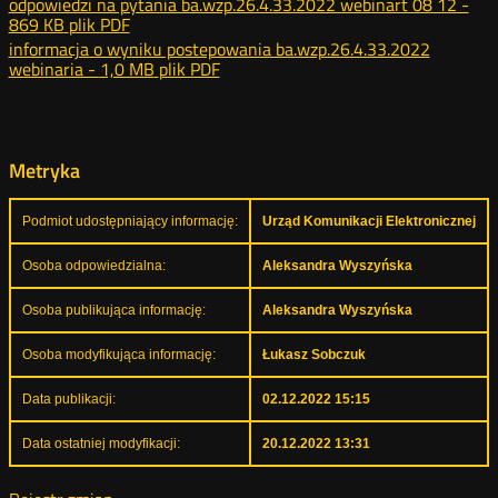
odpowiedzi na pytania ba.wzp.26.4.33.2022 webinart 08 12 -
869 KB
plik PDF
informacja o wyniku postepowania ba.wzp.26.4.33.2022
webinaria -
1,0 MB
plik PDF
Metryka
Podmiot udostępniający informację:
Urząd Komunikacji Elektronicznej
Osoba odpowiedzialna:
Aleksandra Wyszyńska
Osoba publikująca informację:
Aleksandra Wyszyńska
Osoba modyfikująca informację:
Łukasz Sobczuk
Data publikacji:
02.12.2022 15:15
Data ostatniej modyfikacji:
20.12.2022 13:31