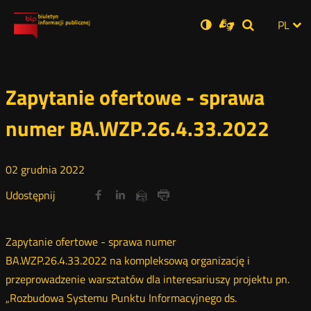
Ustawienia
Otwórz
Otwórz
Wersja
ZMI
PL
Dla
Wyszukiwar
Otwórz
zukaj
Social
w
w
niesłyszących
zwykła
w
JĘZ
PRZ
nowym
nowym
nowym
Media
oknie
oknie
oknie
JĘZ
Zapytanie ofertowe - sprawa
numer BA.WZP.26.4.33.2022
02
grudnia
2022
Udostępnij
Udostępnij
Udostępnij
Otwórz
Otwórz
Otwórz
Udostępnij
Udostępnij
na
na
na
w
w
w
przez
portalu
portalu
portalu
Drukuj
nowym
nowym
nowym
e-
oknie
oknie
oknie
Twitter
Facebook
Linkedin
mail
Zapytanie ofertowe - sprawa numer
BA.WZP.26.4.33.2022 na kompleksową organizację i
przeprowadzenie warsztatów dla interesariuszy projektu pn.
„Rozbudowa Systemu Punktu Informacyjnego ds.