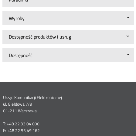
Wyroby
Dostępność produktów i usług
Dostępność
Dane
Urząd Komunikacji Elektronicznej
ul. Giełdowa 7/9
kontaktowe
01-211 Warszawa
T: +48 22 33 04 000
F: +48 22 53 49 162