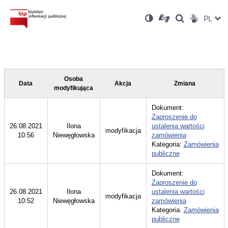
Ustawienia
Otwórz
Otwórz
Wersja
ZMI
PL
Dla
Wyszukiwark
Otwórz
zukaj
Social
w
w
niesłyszących
kontrastowa
w
JĘZ
PRZ
nowym
nowym
nowym
Media
oknie
oknie
oknie
JĘZ
Osoba
Data
Akcja
Zmiana
modyfikująca
Dokument:
Zaproszenie do
26.08.2021
Ilona
ustalenia wartości
modyfikacja
10:56
Niewęgłowska
zamówienia
Kategoria:
Zamówienia
publiczne
Dokument:
Zaproszenie do
26.08.2021
Ilona
ustalenia wartości
modyfikacja
10:52
Niewęgłowska
zamówienia
Kategoria:
Zamówienia
publiczne