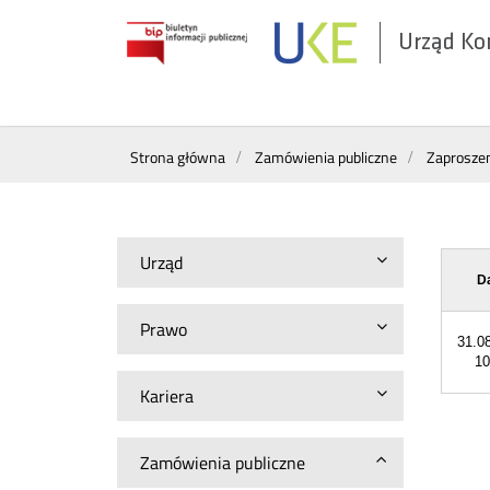
Urząd Ko
Otwórz
w
nowym
Wyszukiwarka
oknie
Strona główna
Zamówienia publiczne
Zaproszen
Urząd
D
Prawo
31.0
10
Kariera
Zamówienia publiczne