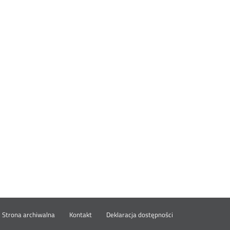
wórz
Strona archiwalna
Kontakt
Deklaracja dostępności