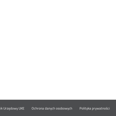
Otwórz
Ot
opka
nik Urzędowy UKE
Ochrona danych osobowych
Polityka prywatności
w
w