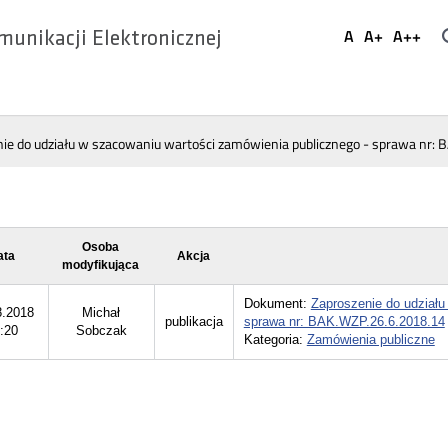
Ustaw
A
A+
A++
munikacji Elektronicznej
Domyślna
Większa
Najwi
Social
czcionka
czcionka
czcio
Media
ie do udziału w szacowaniu wartości zamówienia publicznego - sprawa nr:
Osoba
ata
Akcja
modyfikująca
Dokument:
Zaproszenie do udziału
8.2018
Michał
publikacja
sprawa nr: BAK.WZP.26.6.2018.14
:20
Sobczak
Kategoria:
Zamówienia publiczne