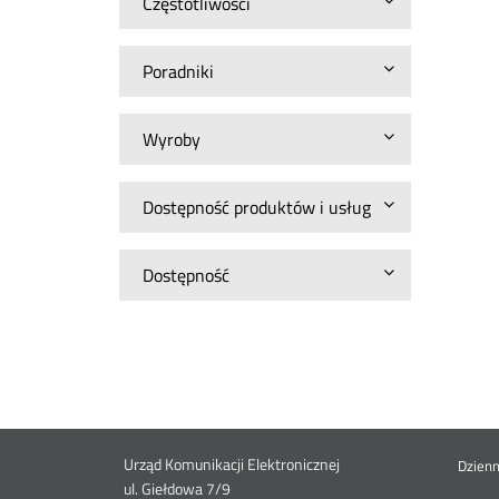
Częstotliwości
Poradniki
Wyroby
Dostępność produktów i usług
Dostępność
Dane
Urząd Komunikacji Elektronicznej
St
Dzien
ul. Giełdowa 7/9