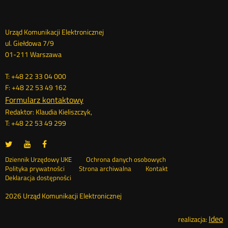
Dane
Urząd Komunikacji Elektronicznej
ul. Giełdowa 7/9
kontaktowe
01-211 Warszawa
T: +48 22 33 04 000
F: +48 22 53 49 162
Formularz kontaktowy
Redaktor: Klaudia Kieliszczyk,
T: +48 22 53 49 299
UKE
UKE
UKE
Otwórz
Otwórz
Otwórz
na
na
na
w
w
w
Otwórz
Stopka
Dziennik Urzędowy UKE
Ochrona danych osobowych
portalu
portalu
portalu
nowym
nowym
nowym
Otwórz
w
Polityka prywatności
Strona archiwalna
Kontakt
Twitter
Youtube
Facebook
oknie
oknie
oknie
w
nowym
Deklaracja dostępności
menu
nowym
oknie
oknie
2026 Urząd Komunikacji Elektronicznej
Ideo
O
realizacja: