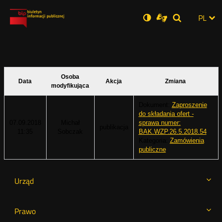
Ustawienia
Otwórz
Otwórz
Wersja
ZMI
PL
Dla
Wyszukiwar
Otwórz
zukaj
Social
w
w
niesłyszących
zwykła
w
JĘZ
PRZ
nowym
nowym
nowym
Media
oknie
oknie
oknie
JĘZ
Osoba
Data
Akcja
Zmiana
modyfikująca
Dokument:
Zaproszenie
do składania ofert -
07.09.2018
Michał
sprawa numer:
publikacja
11:35
Sobczak
BAK.WZP.26.5.2018.54
Kategoria:
Zamówienia
publiczne
Urząd
Prawo