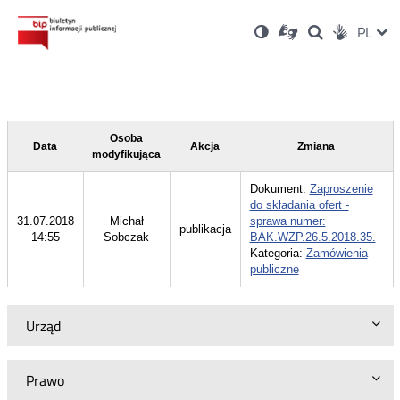
Ustawienia
Otwórz
Otwórz
Wersja
ZMI
PL
Dla
Wyszukiwark
Otwórz
zukaj
Social
w
w
niesłyszących
kontrastowa
w
JĘZ
PRZ
nowym
nowym
nowym
Media
oknie
oknie
oknie
JĘZ
Osoba
Data
Akcja
Zmiana
modyfikująca
Dokument:
Zaproszenie
do składania ofert -
31.07.2018
Michał
sprawa numer:
publikacja
14:55
Sobczak
BAK.WZP.26.5.2018.35.
Kategoria:
Zamówienia
publiczne
Urząd
Prawo