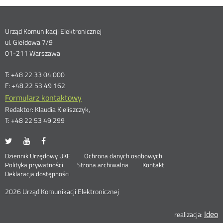
Dane
Urząd Komunikacji Elektronicznej
ul. Giełdowa 7/9
kontaktowe
01-211 Warszawa
T: +48 22 33 04 000
F: +48 22 53 49 162
Formularz kontaktowy
Redaktor: Klaudia Kieliszczyk,
T: +48 22 53 49 299
UKE
UKE
UKE
Otwórz
Otwórz
Otwórz
na
na
na
w
w
w
Otwórz
Stopka
Dziennik Urzędowy UKE
Ochrona danych osobowych
portalu
portalu
portalu
nowym
nowym
nowym
Otwórz
w
Polityka prywatności
Strona archiwalna
Kontakt
Twitter
Youtube
Facebook
oknie
oknie
oknie
w
nowym
Deklaracja dostępności
menu
nowym
oknie
oknie
2026 Urząd Komunikacji Elektronicznej
Ideo
O
realizacja: