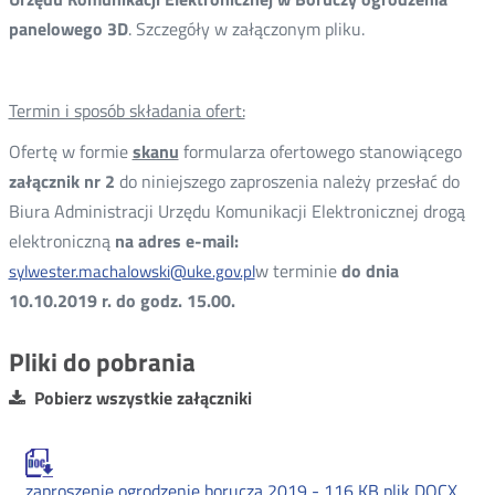
panelowego 3D
. Szczegóły w załączonym pliku.
Termin i sposób składania ofert:
Ofertę w formie
skanu
formularza ofertowego stanowiącego
załącznik nr 2
do niniejszego zaproszenia należy przesłać do
Biura Administracji Urzędu Komunikacji Elektronicznej drogą
elektroniczną
na
adres
e-mail:
w terminie
do dnia
sylwester.machalowski@uke.gov.pl
10.10.2019 r. do godz. 15.00
.
Pliki do pobrania
Pobierz wszystkie załączniki
zaproszenie ogrodzenie borucza 2019 -
116 KB
plik DOCX