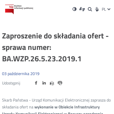
Ustawienia
Otwórz
Otwórz
Wersja
ZMI
PL
Dla
Wyszukiwark
Otwórz
zukaj
Social
w
w
niesłyszących
kontrastowa
w
JĘZ
PRZ
nowym
nowym
nowym
Media
oknie
oknie
oknie
JĘZ
Zaproszenie do składania ofert -
sprawa numer:
BA.WZP.26.5.23.2019.1
03
października
2019
Udostępnij
Udostępnij
Udostępnij
Otwórz
Otwórz
Otwórz
Udostępnij
Udostępnij
na
na
na
w
w
w
przez
portalu
portalu
portalu
Drukuj
nowym
nowym
nowym
e-
oknie
oknie
oknie
Twitter
Facebook
Linkedin
mail
Skarb Państwa - Urząd Komunikacji Elektronicznej zaprasza do
składania ofert na
wykonanie w Obiekcie Infrastruktury
Urzędu Komunikacji Elektronicznej w Boruczy ogrodzenia