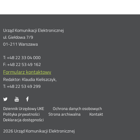
Dane
Urząd Komunikacji Elektronicznej
ul. Giełdowa 7/9
kontaktowe
01-211 Warszawa
T: +48 22 33 04 000
F: +48 22 53 49 162
Formularz kontaktowy
Redaktor: Klaudia Kieliszczyk,
T: +48 22 53 49 299
UKE
UKE
UKE
Otwórz
Otwórz
Otwórz
na
na
na
w
w
w
Otwórz
Stopka
Dziennik Urzędowy UKE
Ochrona danych osobowych
portalu
portalu
portalu
nowym
nowym
nowym
Otwórz
w
Polityka prywatności
Strona archiwalna
Kontakt
Twitter
Youtube
Facebook
oknie
oknie
oknie
w
nowym
Deklaracja dostępności
menu
nowym
oknie
oknie
2026 Urząd Komunikacji Elektronicznej