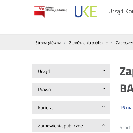
Urząd Ko
Otwórz
w
nowym
Wyszukiwarka
oknie
Strona główna
Zamówienia publiczne
Zaproszen
Za
Urząd
BA
Prawo
Kariera
16
ma
Zamówienia publiczne
Skarb 