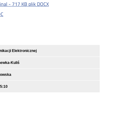
inal -
717 KB
plik DOCX
OC
kacji Elektronicznej
ewka-Kuliś
łowska
15:10