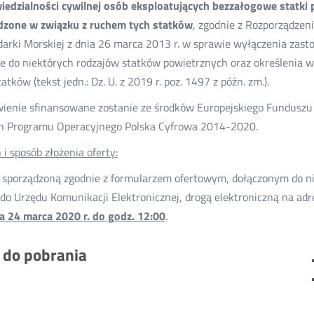
edzialności cywilnej osób eksploatujących bezzałogowe statki 
dzone w związku z ruchem tych statków
, zgodnie z Rozporządzen
arki Morskiej z dnia 26 marca 2013 r. w sprawie wyłączenia zas
ze do niektórych rodzajów statków powietrznych oraz określeni
atków (tekst jedn.: Dz. U. z 2019 r. poz. 1497 z późn. zm.).
enie sfinansowane zostanie ze środków Europejskiego Funduszu
h Programu Operacyjnego Polska Cyfrowa 2014-2020.
 i sposób złożenia oferty:
 sporządzoną zgodnie z formularzem ofertowym, dołączonym do nin
do Urzędu Komunikacji Elektronicznej, drogą elektroniczną na adr
a 24 marca 2020 r. do godz. 12:00
.
i do pobrania