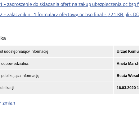
1 - zaproszenie do skladania ofert na zakup ubezpieczenia oc bsp f
2 - zalacznik nr 1 formularz ofertowy oc bsp final -
721 KB
plik D
yka
t udostępniający informację:
Urząd Komuni
 odpowiedzialna:
Aneta March
publikująca informację:
Beata Weso
ublikacji:
16.03.2020 
r zmian