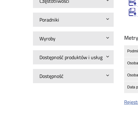
Częstotliwości
Poradniki
Metr
Wyroby
Podmio
Dostępność produktów i usług
Osoba
Dostępność
Osoba 
Data p
Rejest