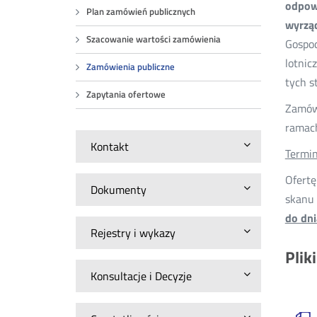
odpowi
Plan zamówień publicznych
wyrzą
Szacowanie wartości zamówienia
Gospod
lotnic
Zamówienia publiczne
tych st
Zapytania ofertowe
Zamówi
ramac
Kontakt
Termin
Ofertę
Dokumenty
skanu 
do dni
Rejestry i wykazy
Plik
Konsultacje i Decyzje