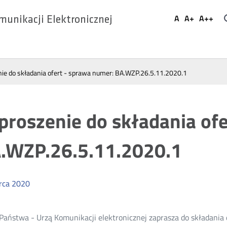
Ustaw
A
A+
A++
munikacji Elektronicznej
Domyślna
Większa
Najwi
Social
czcionka
czcionka
czcio
Media
ie do składania ofert - sprawa numer: BA.WZP.26.5.11.2020.1
proszenie do składania of
.WZP.26.5.11.2020.1
rca
2020
Państwa - Urzą Komunikacji elektronicznej zaprasza do składania 