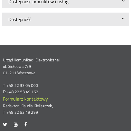
Dostępność produktów i usług
Dostępność
Dane
Urząd Komunikacji Elektronicznej
ul. Giełdowa 7/9
kontaktowe
01-211 Warszawa
T: +48 22 33 04 000
F: +48 22 53 49 162
Formularz kontaktowy
Redaktor: Klaudia Kieliszczyk,
T: +48 22 53 49 299
UKE
UKE
UKE
Otwórz
Otwórz
Otwórz
na
na
na
w
w
w