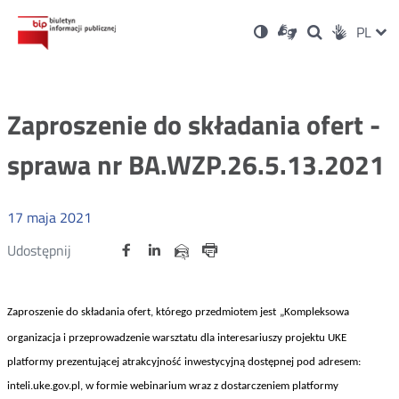
Ustawienia
Otwórz
Otwórz
Wersja
ZMI
PL
Dla
Wyszukiwark
Otwórz
zukaj
Social
w
w
niesłyszących
kontrastowa
w
JĘZ
PRZ
nowym
nowym
nowym
Media
oknie
oknie
oknie
JĘZ
Zaproszenie do składania ofert -
sprawa nr BA.WZP.26.5.13.2021
17
maja
2021
Udostępnij
Udostępnij
Udostępnij
Otwórz
Otwórz
Otwórz
Udostępnij
Udostępnij
na
na
na
w
w
w
przez
portalu
portalu
portalu
Drukuj
nowym
nowym
nowym
e-
oknie
oknie
oknie
Twitter
Facebook
Linkedin
mail
Zaproszenie do składania
ofert, którego przedmiotem jest
„Kompleksowa
organizacja i przeprowadzenie warsztatu dla interesariuszy projektu UKE
platformy prezentującej atrakcyjność inwestycyjną dostępnej pod adresem:
inteli.uke.gov.pl, w formie webinarium wraz z dostarczeniem platformy