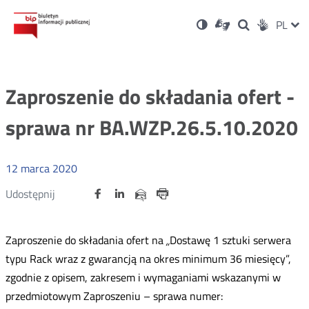
Ustawienia
Otwórz
Otwórz
Wersja
ZMI
PL
Dla
Wyszukiwark
Otwórz
zukaj
Social
w
w
niesłyszących
kontrastowa
w
JĘZ
PRZ
nowym
nowym
nowym
Media
oknie
oknie
oknie
JĘZ
Zaproszenie do składania ofert -
sprawa nr BA.WZP.26.5.10.2020
12
marca
2020
Udostępnij
Udostępnij
Udostępnij
Otwórz
Otwórz
Otwórz
Udostępnij
Udostępnij
na
na
na
w
w
w
przez
portalu
portalu
portalu
Drukuj
nowym
nowym
nowym
e-
oknie
oknie
oknie
Twitter
Facebook
Linkedin
mail
Zaproszenie do składania ofert na
„
Dostawę 1 sztuki serwera
typu Rack wraz z gwarancją na okres minimum 36 miesięcy”,
zgodnie z opisem, zakresem i wymaganiami wskazanymi w
przedmiotowym Zaproszeniu – sprawa numer: