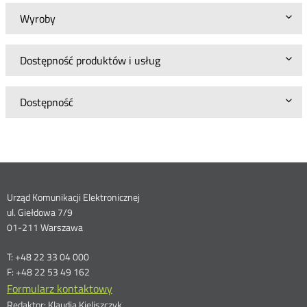
Wyroby
Dostępność produktów i usług
Dostępność
Dane
Urząd Komunikacji Elektronicznej
ul. Giełdowa 7/9
kontaktowe
01-211 Warszawa
T: +48 22 33 04 000
F: +48 22 53 49 162
Formularz kontaktowy
Redaktor: Klaudia Kieliszczyk,