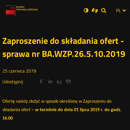
Ustawienia
Otwórz
Otwórz
Wersja
ZMI
PL
Dla
Wyszukiwar
Otwórz
zukaj
Social
w
w
niesłyszących
zwykła
w
JĘZ
PRZ
nowym
nowym
nowym
Media
oknie
oknie
oknie
JĘZ
Zaproszenie do składania ofert -
sprawa nr BA.WZP.26.5.10.2019
25
czerwca
2019
Udostępnij
Udostępnij
Udostępnij
Otwórz
Otwórz
Otwórz
Udostępnij
Udostępnij
na
na
na
w
w
w
przez
portalu
portalu
portalu
Drukuj
nowym
nowym
nowym
e-
oknie
oknie
oknie
Twitter
Facebook
Linkedin
mail
Ofertę należy złożyć w sposób określony w Zaproszeniu do
składania ofert
– w terminie do dnia 01 lipca 2019 r. do godz.
16.00