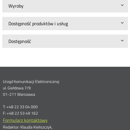
Wyroby
Dostępność produktów i usług
Dostępność
Dane
Urząd Komunikacji Elektronicznej
ul. Giełdowa 7/9
kontaktowe
01-211 Warszawa
T: +48 22 33 04 000
F: +48 22 53 49 162
Formularz kontaktowy
Redaktor: Klaudia Kieliszczyk,