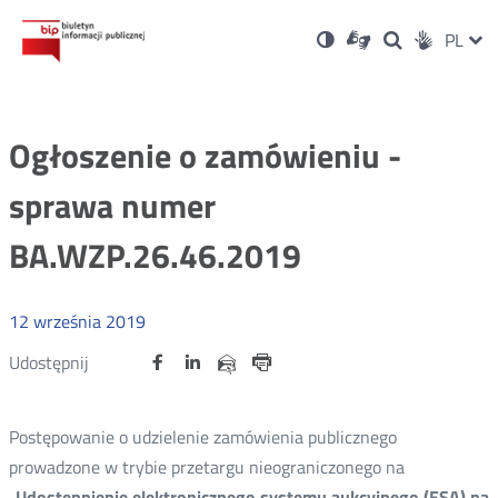
Ustawienia
Otwórz
Otwórz
Wersja
ZMI
PL
Dla
Wyszukiwark
Otwórz
zukaj
Social
w
w
niesłyszących
kontrastowa
w
JĘZ
PRZ
nowym
nowym
nowym
Media
oknie
oknie
oknie
JĘZ
Ogłoszenie o zamówieniu -
sprawa numer
BA.WZP.26.46.2019
12
września
2019
Udostępnij
Udostępnij
Udostępnij
Otwórz
Otwórz
Otwórz
Udostępnij
Udostępnij
na
na
na
w
w
w
przez
portalu
portalu
portalu
Drukuj
nowym
nowym
nowym
e-
oknie
oknie
oknie
Twitter
Facebook
Linkedin
mail
Postępowanie o udzielenie zamówienia publicznego
prowadzone w trybie przetargu nieograniczonego na
„
Udostępnienie elektronicznego systemu aukcyjnego (ESA) na