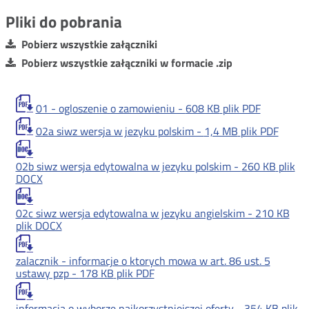
Pliki do pobrania
Pobierz wszystkie załączniki
Pobierz wszystkie załączniki w formacie .zip
01 - ogloszenie o zamowieniu -
608 KB
plik PDF
02a siwz wersja w jezyku polskim -
1,4 MB
plik PDF
02b siwz wersja edytowalna w jezyku polskim -
260 KB
plik
DOCX
02c siwz wersja edytowalna w jezyku angielskim -
210 KB
plik DOCX
zalacznik - informacje o ktorych mowa w art. 86 ust. 5
ustawy pzp -
178 KB
plik PDF
informacja o wyborze najkorzystniejszej oferty -
354 KB
plik