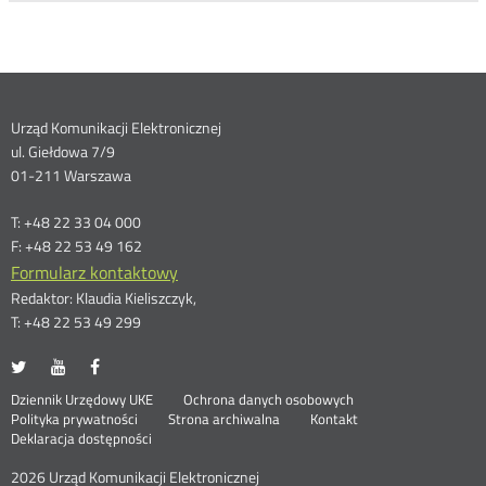
Dane
Urząd Komunikacji Elektronicznej
ul. Giełdowa 7/9
kontaktowe
01-211 Warszawa
T: +48 22 33 04 000
F: +48 22 53 49 162
Formularz kontaktowy
Redaktor: Klaudia Kieliszczyk,
T: +48 22 53 49 299
UKE
UKE
UKE
Otwórz
Otwórz
Otwórz
na
na
na
w
w
w
Otwórz
Stopka
Dziennik Urzędowy UKE
Ochrona danych osobowych
portalu
portalu
portalu
nowym
nowym
nowym
Otwórz
w
Polityka prywatności
Strona archiwalna
Kontakt
Twitter
Youtube
Facebook
oknie
oknie
oknie
w
nowym
Deklaracja dostępności
menu
nowym
oknie
oknie
2026 Urząd Komunikacji Elektronicznej