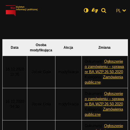
Ustawienia
Otwórz
Otwórz
Wersja
ZMI
PL
Dla
Wyszukiwar
Otwórz
zukaj
Social
w
w
niesłyszących
zwykła
w
JĘZ
PRZ
nowym
nowym
nowym
Media
oknie
oknie
oknie
JĘZ
Osoba
Data
Akcja
Zmiana
modyfikująca
Dokument:
Ogłoszenie
o zamówieniu – sprawa
18.12.2020
Jacek Gola
modyfikacja
nr BA.WZP.26.50.2020
11:36
Kategoria:
Zamówienia
publiczne
Dokument:
Ogłoszenie
o zamówieniu – sprawa
16.12.2020
Jacek Gola
modyfikacja
nr BA.WZP.26.50.2020
14:30
Kategoria:
Zamówienia
publiczne
Dokument:
Ogłoszenie