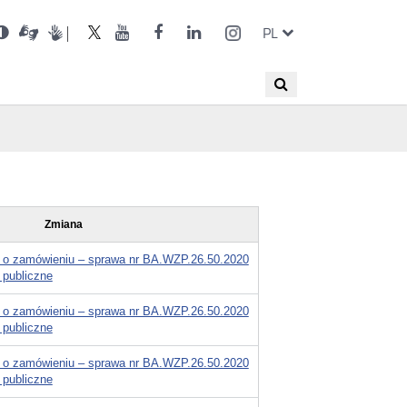
ienia
Otwórz
Otwórz
Wersja
UKE
UKE
UKE
UKE
UKE
ZMIEŃ
Otwórz
Otwórz
Otwórz
Otwórz
Otwórz
Otwórz
PL
Dla
Otwórz
w
w
niesłyszących
kontrastowa
w
na
na
na
na
na
JĘZYK
ększa
w
w
w
w
w
w
PRZEŁĄC
nowym
nowym
nowym
portalu
portalu
portalu
portalu
portalu
nka
nowym
nowym
nowym
nowym
nowym
nowym
oknie
oknie
oknie
Twitter
Youtube
Facebook
LinkedIn
Instagram
oknie
oknie
oknie
oknie
oknie
oknie
Wyszukiwana
Wyszukaj
JĘZYKÓW
fraza
Zmiana
 o zamówieniu – sprawa nr BA.WZP.26.50.2020
 publiczne
 o zamówieniu – sprawa nr BA.WZP.26.50.2020
 publiczne
 o zamówieniu – sprawa nr BA.WZP.26.50.2020
 publiczne