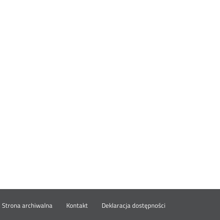
wórz
Strona archiwalna
Kontakt
Deklaracja dostępności