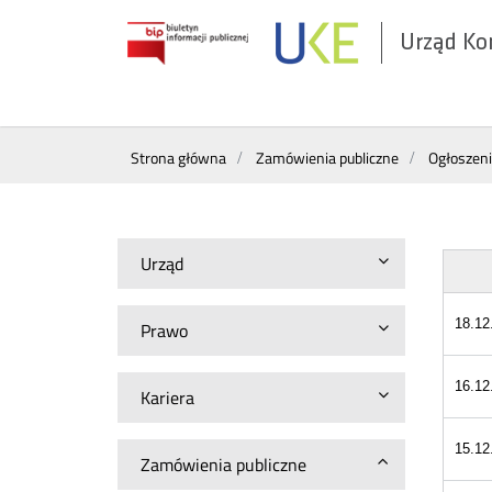
Urząd Ko
Otwórz
w
nowym
Wyszukiwarka
oknie
Strona główna
Zamówienia publiczne
Ogłoszen
Urząd
18.12
Prawo
16.12
Kariera
15.12
Zamówienia publiczne