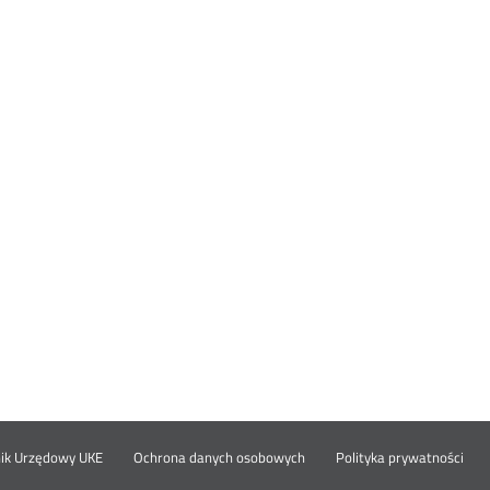
Otwórz
Ot
opka
nik Urzędowy UKE
Ochrona danych osobowych
Polityka prywatności
w
w