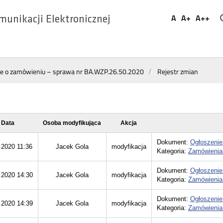
Ustaw
A
A+
A++
munikacji Elektronicznej
Domyślna
Większa
Najwi
Social
czcionka
czcionka
czcio
Media
ie o zamówieniu – sprawa nr BA.WZP.26.50.2020
Rejestr zmian
Data
Osoba modyfikująca
Akcja
Dokument:
Ogłoszenie
.2020 11:36
Jacek Gola
modyfikacja
Kategoria:
Zamówienia
Dokument:
Ogłoszenie
.2020 14:30
Jacek Gola
modyfikacja
Kategoria:
Zamówienia
Dokument:
Ogłoszenie
.2020 14:39
Jacek Gola
modyfikacja
Kategoria:
Zamówienia