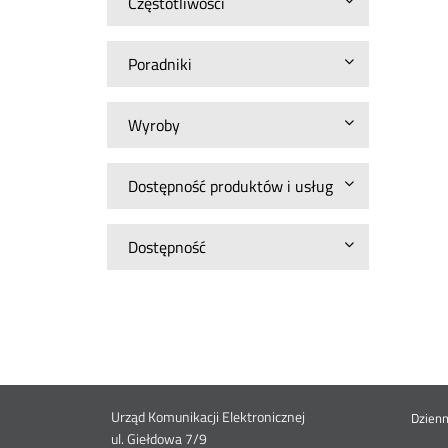
Częstotliwości
Poradniki
Wyroby
Dostępność produktów i usług
Dostępność
Dane
Urząd Komunikacji Elektronicznej
St
Dzien
ul. Giełdowa 7/9