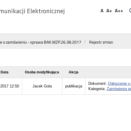
Ustaw
A
A+
A++
munikacji Elektronicznej
Domyślna
Większa
Najwi
Social
czcionka
czcionka
czcio
Media
ie o zamówieniu - sprawa BAK.WZP.26.38.2017
Rejestr zmian
Data
Osoba modyfikująca
Akcja
Dokument:
Ogłoszenie o
.2017 12:50
Jacek Gola
publikacja
Kategoria:
Zamówienia pu