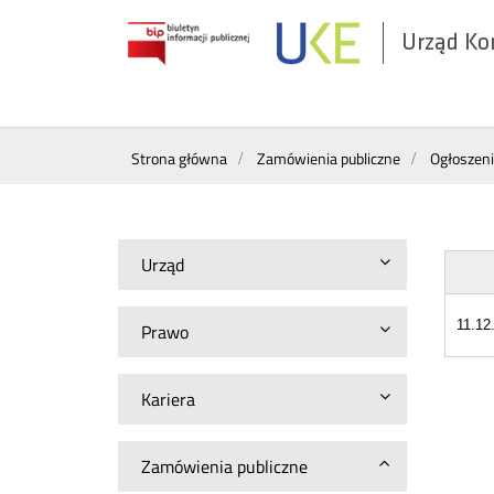
Urząd Ko
Otwórz
w
nowym
Wyszukiwarka
oknie
Strona główna
Zamówienia publiczne
Ogłoszen
Urząd
11.12
Prawo
Kariera
Zamówienia publiczne