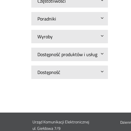
Częstotliwości
Poradniki
Wyroby
Dostępność produktów i usług
Dostępność
Dane
Urząd Komunikacji Elektronicznej
St
Dzien
ul. Giełdowa 7/9