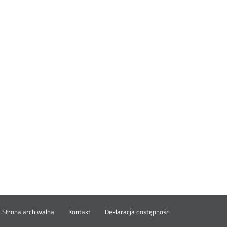
wórz
Strona archiwalna
Kontakt
Deklaracja dostępności