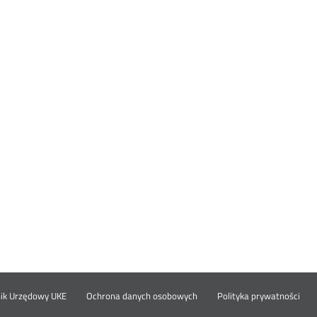
Otwórz
Ot
opka
nik Urzędowy UKE
Ochrona danych osobowych
Polityka prywatności
w
w