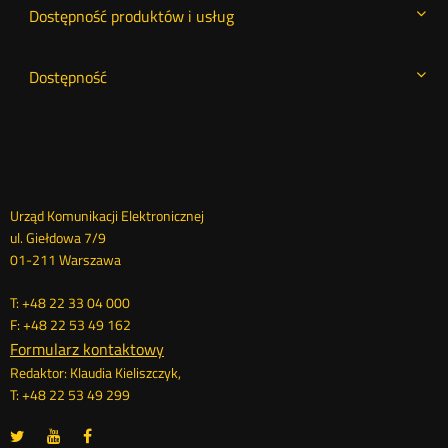
Dostępność produktów i usług
Dostępność
Dane
Urząd Komunikacji Elektronicznej
ul. Giełdowa 7/9
kontaktowe
01-211 Warszawa
T: +48 22 33 04 000
F: +48 22 53 49 162
Formularz kontaktowy
Redaktor: Klaudia Kieliszczyk,
T: +48 22 53 49 299
UKE
UKE
UKE
Otwórz
Otwórz
Otwórz