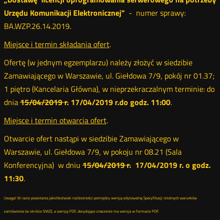
Urzędu Komunikacji Elektronicznej”
- numer sprawy:
BA.WZP.26.14.2019.
Miejsce i termin składania ofert
.
Ofertę (w jednym egzemplarzu) należy złożyć w siedzibie
Zamawiającego w Warszawie, ul. Giełdowa 7/9, pokój nr 01.37;
1 piętro (Kancelaria Główna), w nieprzekraczalnym terminie: do
dnia
15/04/2019 r.
17/04/2019 r.do godz. 11:00
.
Miejsce i termin otwarcia ofert
.
Otwarcie ofert nastąpi w siedzibie Zamawiającego w
Warszawie, ul. Giełdowa 7/9, w pokoju nr 08.21 (Sala
Konferencyjna) w dniu
15/04/2019 r.
17/04/2019 r. o godz.
11:30
.
Uwaga! W razie powstania jakichkolwiek rozbieżności pomiędzy wersją edytowalną Specyfikacji istotnych warunków
zamówienia (w skrócie SIWZ), a wersją PDF, decydujące znaczenie ma wersja w formacie PDF.