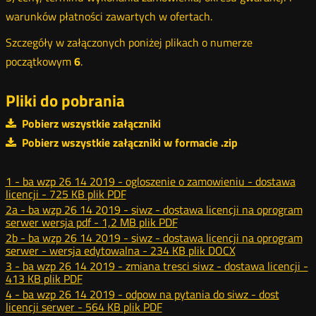
warunków płatności zawartych w ofertach.
Szczegóły w załączonych poniżej plikach o numerze
początkowym
6
.
Pliki do pobrania
Pobierz wszystkie załączniki
Pobierz wszystkie załączniki w formacie .zip
1 - ba wzp 26 14 2019 - ogloszenie o zamowieniu - dostawa
licencji -
725 KB
plik PDF
2a - ba wzp 26 14 2019 - siwz - dostawa licencji na oprogram
serwer wersja pdf -
1,2 MB
plik PDF
2b - ba wzp 26 14 2019 - siwz - dostawa licencji na oprogram
serwer - wersja edytowalna -
234 KB
plik DOCX
3 - ba wzp 26 14 2019 - zmiana tresci siwz - dostawa licencji -
413 KB
plik PDF
4 - ba wzp 26 14 2019 - odpow na pytania do siwz - dost
licencji serwer -
564 KB
plik PDF