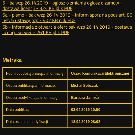
5 - ba.wzp.26.14.2019 - oglosz o zmianie oglosz o zamow -
dostawa licencji -
324 KB
plik PDF
6a - pismo - bak wzp 26 14 2019 - inform sporz na pods art. 86
ust. 5 ustawy pzp -
402 KB
plik PDF
6b - informacja z otwarcia ofert bak wzp 26 14 2019 - dostawa
licencji serwer -
261 KB
plik PDF
Metryka
Podmiot udostępniający informację:
Urząd Komunikacji Elektronicznej
Osoba publikująca informację:
Michał Sobczak
Osoba modyfikująca informację:
Barbara Jamróz
Data publikacji:
03.04.2019 10:50
Data ostatniej modyfikacji:
18.04.2019 08:02