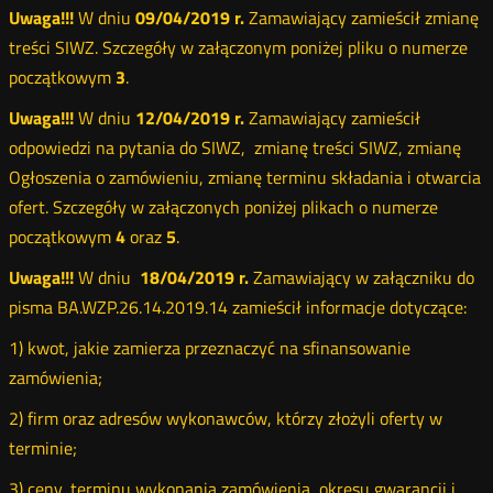
Uwaga!!!
W dniu
09/04/2019 r.
Zamawiający zamieścił zmianę
treści SIWZ. Szczegóły w załączonym poniżej pliku o numerze
początkowym
3
.
Uwaga!!!
W dniu
12/04/2019 r.
Zamawiający zamieścił
odpowiedzi na pytania do SIWZ, zmianę treści SIWZ, zmianę
Ogłoszenia o zamówieniu, zmianę terminu składania i otwarcia
ofert. Szczegóły w załączonych poniżej plikach o numerze
początkowym
4
oraz
5
.
Uwaga!!!
W dniu
18/04/2019 r.
Zamawiający w załączniku do
pisma BA.WZP.26.14.2019.14 zamieścił informacje dotyczące:
1) kwot, jakie zamierza przeznaczyć na sfinansowanie
zamówienia;
2) firm oraz adresów wykonawców, którzy złożyli oferty w
terminie;
3) ceny, terminu wykonania zamówienia, okresu gwarancji i