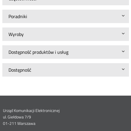
Poradniki
Wyroby
Dostępność produktów i usług
Dostępność
Dane
Urząd Komunikacji Elektronicznej
ul. Giełdowa 7/9
kontaktowe
01-211 Warszawa