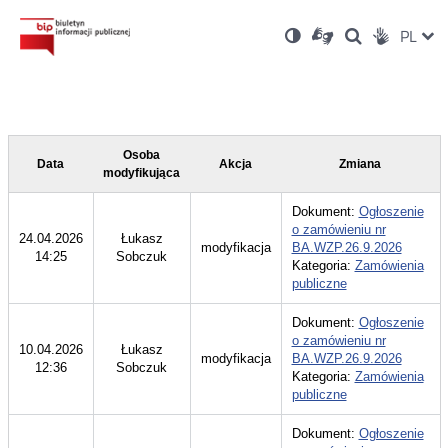
Ustawienia
Otwórz
Otwórz
Wersja
ZMI
PL
Dla
Wyszukiwark
Otwórz
zukaj
Social
w
w
niesłyszących
kontrastowa
w
JĘZ
PRZ
nowym
nowym
nowym
Media
oknie
oknie
oknie
JĘZ
Osoba
Data
Akcja
Zmiana
modyfikująca
Dokument:
Ogłoszenie
o zamówieniu nr
24.04.2026
Łukasz
modyfikacja
BA.WZP.26.9.2026
14:25
Sobczuk
Kategoria:
Zamówienia
publiczne
Dokument:
Ogłoszenie
o zamówieniu nr
10.04.2026
Łukasz
modyfikacja
BA.WZP.26.9.2026
12:36
Sobczuk
Kategoria:
Zamówienia
publiczne
Dokument:
Ogłoszenie