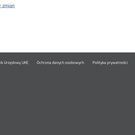
r zmian
Otwórz
Ot
opka
nik Urzędowy UKE
Ochrona danych osobowych
Polityka prywatności
w
w
nowym
no
oknie
okn
nu