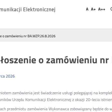
Ustaw
A
A+
A++
munikacji Elektronicznej
Domyślna
Większa
Najwi
Social
czcionka
czcionka
czcio
Media
ie o zamówieniu nr BA.WZP.26.8.2026
łoszenie o zamówieniu nr
rca
2026
iotem zamówienia jest świadczenie usługi polegającej na komplek
ników Urzędu Komunikacji Elektronicznej z okazji 20-lecia istnieni
ch przedmiotu zamówienia Wykonawca zobowiązany będzie do wy