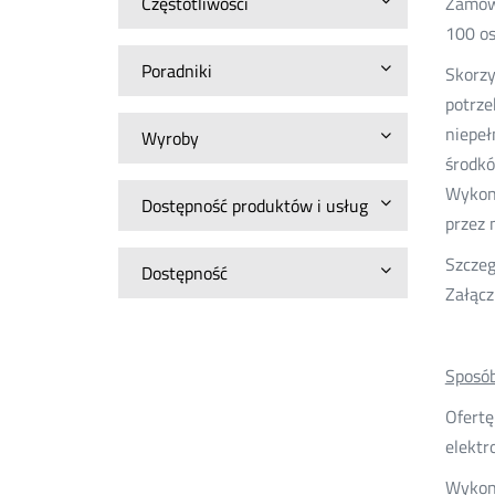
Częstotliwości
Zamówi
100 os
Poradniki
Skorzy
potrze
niepeł
Wyroby
środkó
Wykon
Dostępność produktów i usług
przez 
Szczeg
Dostępność
Załącz
Sposób
Ofertę
elektr
Wykona