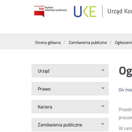
Urząd Ko
Otwórz
w
nowym
Wyszukiwarka
oknie
Strona główna
Zamówienia publiczne
Ogłoszen
Og
Urząd
Prawo
04
ma
Kariera
Przedm
pracow
Zamówienia publiczne
W rama