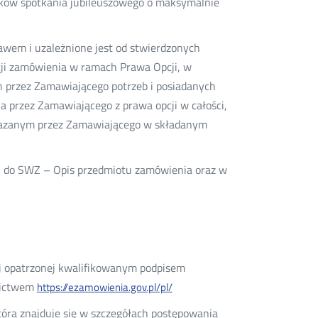
ików spotkania jubileuszowego o maksymalnie
awem i uzależnione jest od stwierdzonych
cji zamówienia w ramach Prawa Opcji, w
ch przez Zamawiającego potrzeb i posiadanych
 przez Zamawiającego z prawa opcji w całości,
kazanym przez Zamawiającego w składanym
 1 do SWZ – Opis przedmiotu zamówienia oraz w
nej opatrzonej kwalifikowanym podpisem
nictwem
https://ezamowienia.gov.pl/pl/
óra znajduje się w szczegółach postępowania