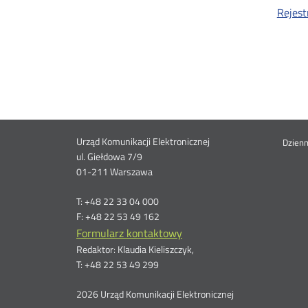
Rejest
Dane
Urząd Komunikacji Elektronicznej
St
Dzien
ul. Giełdowa 7/9
01-211 Warszawa
kontaktowe
me
T: +48 22 33 04 000
F: +48 22 53 49 162
Formularz kontaktowy
Redaktor: Klaudia Kieliszczyk,
T: +48 22 53 49 299
2026 Urząd Komunikacji Elektronicznej