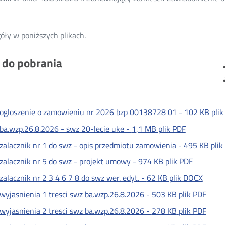
óły w poniższych plikach.
i do pobrania
ogloszenie o zamowieniu nr 2026 bzp 00138728 01 -
102 KB
pli
ba.wzp.26.8.2026 - swz 20-lecie uke -
1,1 MB
plik PDF
zalacznik nr 1 do swz - opis przedmiotu zamowienia -
495 KB
plik
zalacznik nr 5 do swz - projekt umowy -
974 KB
plik PDF
zalacznik nr 2 3 4 6 7 8 do swz wer. edyt. -
62 KB
plik DOCX
wyjasnienia 1 tresci swz ba.wzp.26.8.2026 -
503 KB
plik PDF
wyjasnienia 2 tresci swz ba.wzp.26.8.2026 -
278 KB
plik PDF