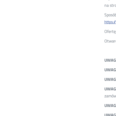
na str
Sposób
https:
Ofertę
Otwarc
UWAGA
UWAGA
UWAGA
UWAGA
zamów
UWAGA
UWAGA