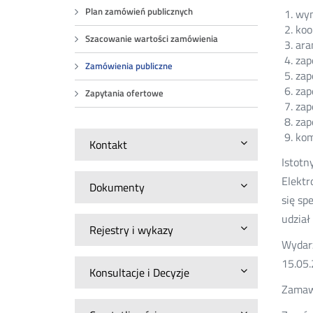
Plan zamówień publicznych
wyn
koo
Szacowanie wartości zamówienia
ara
zap
Zamówienia publiczne
zap
zap
Zapytania ofertowe
zap
zap
kom
Kontakt
Istotn
Elektr
Dokumenty
się sp
udział
Rejestry i wykazy
Wydarz
15.05.
Konsultacje i Decyzje
Zamawi