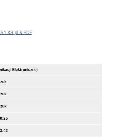
651 KB
plik PDF
kacji Elektronicznej
czuk
czuk
czuk
10:25
13:42