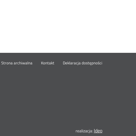
wórz
Strona archiwalna
Kontakt
Deklaracja dostępności
wym
ie
Ideo
Otwórz
realizacja: