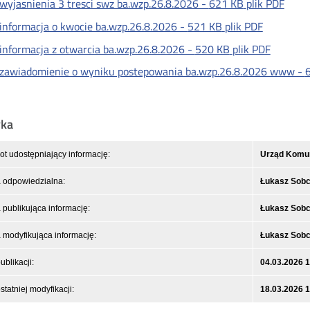
wyjasnienia 3 tresci swz ba.wzp.26.8.2026 -
621 KB
plik PDF
informacja o kwocie ba.wzp.26.8.2026 -
521 KB
plik PDF
informacja z otwarcia ba.wzp.26.8.2026 -
520 KB
plik PDF
zawiadomienie o wyniku postepowania ba.wzp.26.8.2026 www -
yka
t udostępniający informację:
Urząd Komuni
 odpowiedzialna:
Łukasz Sob
publikująca informację:
Łukasz Sob
modyfikująca informację:
Łukasz Sob
ublikacji:
04.03.2026 
statniej modyfikacji:
18.03.2026 