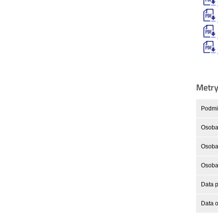
Metr
Podmio
Osoba
Osoba 
Osoba 
Data p
Data o