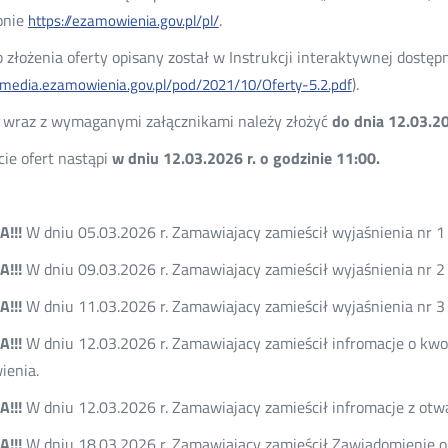
onie
.
https://ezamowienia.gov.pl/pl/
 złożenia oferty opisany został w Instrukcji interaktywnej dostęp
).
//media.ezamowienia.gov.pl/pod/2021/10/Oferty-5.2.pdf
 wraz z wymaganymi załącznikami należy złożyć
do dnia 12.03.20
ie ofert nastąpi
w dniu 12.03.2026 r. o godzinie 11:00.
!!!
W dniu 05.03.2026 r. Zamawiajacy zamieścił wyjaśnienia nr 1
!!!
W dniu 09.03.2026 r. Zamawiajacy zamieścił wyjaśnienia nr 2
!!!
W dniu 11.03.2026 r. Zamawiajacy zamieścił wyjaśnienia nr 3
!!!
W dniu 12.03.2026 r. Zamawiajacy zamieścił infromacje o kwo
ienia.
!!!
W dniu 12.03.2026 r. Zamawiajacy zamieścił infromacje z otwa
!!!
W dniu 18.03.2026 r. Zamawiający zamieścił Zawiadomienie 