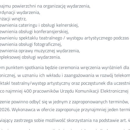
ajmu powierzchni na organizację wydarzenia,
rdynacji wydarzenia,
nżacji wnętrz,
ewnienia cateringu i obsługi kelnerskiej,
ewnienia obsługi konferansjerskiej,
ewnieniu spektaklu teatralnego / występu artystycznego podczas
ewnienia obsługi fotograficznej,
ewnienia oprawy muzycznej wydarzenia,
pleksowej obsługi wydarzenia.
ym punktem spotkania będzie ceremonia wręczenia wyróżnień dl
onicznej, w uznaniu ich wkładu i zaangażowania w rozwój telekomu
ektakl teatralny/występ artystyczny oraz poczęstunek dla uczestn
 co najmniej 400 pracowników Urzędu Komunikacji Elektronicznej i
enie powinno odbyć się w jednym z zaproponowanych terminów, tj
2026. Wykonawca w ofercie zaproponuje przynajmniej jeden term
ający zastrzega sobie możliwość skorzystania na podstawie art. 