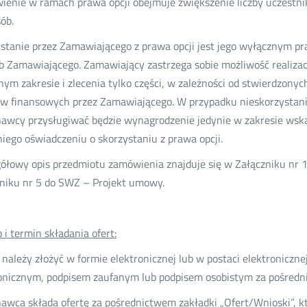
enie w ramach prawa opcji obejmuje zwiększenie liczby uczestn
ób.
stanie przez Zamawiającego z prawa opcji jest jego wyłącznym pr
b Zamawiającego. Zamawiający zastrzega sobie możliwość realiza
nym zakresie i zlecenia tylko części, w zależności od stwierdzony
w finansowych przez Zamawiającego. W przypadku nieskorzystania
awcy przysługiwać będzie wynagrodzenie jedynie w zakresie ws
niego oświadczeniu o skorzystaniu z prawa opcji.
ółowy opis przedmiotu zamówienia znajduje się w Załączniku nr
niku nr 5 do SWZ – Projekt umowy.
 i termin składania ofert:
 należy złożyć w formie elektronicznej lub w postaci elektronicz
onicznym, podpisem zaufanym lub podpisem osobistym za pośred
wca składa ofertę za pośrednictwem zakładki „Ofert/Wnioski”, kt