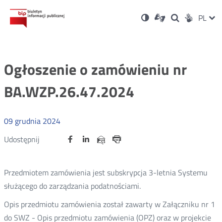
Ustawienia
Otwórz
Otwórz
Wersja
ZMI
PL
Dla
Wyszukiwark
Otwórz
zukaj
Social
w
w
niesłyszących
kontrastowa
w
JĘZ
PRZ
nowym
nowym
nowym
Media
oknie
oknie
oknie
JĘZ
Ogłoszenie o zamówieniu nr
BA.WZP.26.47.2024
09
grudnia
2024
Udostępnij
Udostępnij
Udostępnij
Otwórz
Otwórz
Otwórz
Udostępnij
Udostępnij
na
na
na
w
w
w
przez
portalu
portalu
portalu
Drukuj
nowym
nowym
nowym
e-
oknie
oknie
oknie
Twitter
Facebook
Linkedin
mail
Przedmiotem zamówienia jest subskrypcja 3-letnia Systemu
służącego do zarządzania podatnościami.
Opis przedmiotu zamówienia został zawarty w Załączniku nr 1
do SWZ - Opis przedmiotu zamówienia (OPZ) oraz w projekcie