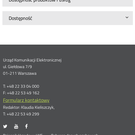
Dostępność
Dane
Urząd Komunikacji Elektronicznej
ul. Giełdowa 7/9
kontaktowe
01-211 Warszawa
T: +48 22 33 04 000
F: +48 22 53 49 162
Formularz kontaktowy
Redaktor: Klaudia Kieliszczyk,
T: +48 22 53 49 299
UKE
UKE
UKE
Otwórz
Otwórz
Otwórz
na
na
na
w
w
w