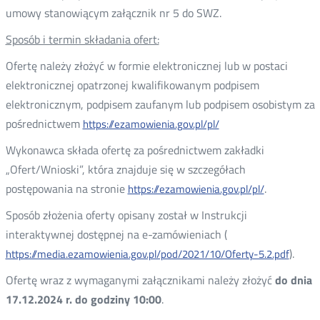
umowy stanowiącym załącznik nr 5 do SWZ.
Sposób i termin składania ofert:
Ofertę należy złożyć w formie elektronicznej lub w postaci
elektronicznej opatrzonej kwalifikowanym podpisem
elektronicznym, podpisem zaufanym lub podpisem osobistym za
pośrednictwem
https://ezamowienia.gov.pl/pl/
Wykonawca składa ofertę za pośrednictwem zakładki
„Ofert/Wnioski”, która znajduje się w szczegółach
postępowania na stronie
.
https://ezamowienia.gov.pl/pl/
Sposób złożenia oferty opisany został w Instrukcji
interaktywnej dostępnej na e-zamówieniach (
).
https://media.ezamowienia.gov.pl/pod/2021/10/Oferty-5.2.pdf
Ofertę wraz z wymaganymi załącznikami należy złożyć
do dnia
17.12.2024 r. do godziny 10:00
.