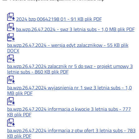
2024 bzp 00642198 01 -
91 KB
plik PDF
ba.wzp.26.47.2024 - swz 3 letnia subs -
1,0 MB
plik PDF
ba.wzp.26.47.2024 - wersja edyt zalacznikow -
55 KB
plik
DOCX
ba.wzp.26.47.2024 zalacznik nr 5 do swz - projekt umowy 3
letnie subs -
860 KB
plik PDF
ba.wzp.26.47.2024 wyjasnienia nr 1 swz 3 letnia subs -
1,0
MB
plik PDF
ba.wzp.26.47.2024 informacja o kwocie 3 letnia subs -
777
KB
plik PDF
ba.wzp.26.47.2024 informacja z otw ofert 3 letnia subs -
783
KB
plik PDF