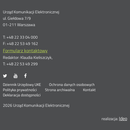
Dane
Urząd Komunikacji Elektronicznej
ul. Giełdowa 7/9
kontaktowe
01-211 Warszawa
T: +48 22 33 04 000
F: +48 22 53 49 162
Formularz kontaktowy
Redaktor: Klaudia Kieliszczyk,
T: +48 22 53 49 299
UKE
UKE
UKE
Otwórz
Otwórz
Otwórz
na
na
na
w
w
w
Otwórz
Stopka
Dziennik Urzędowy UKE
Ochrona danych osobowych
portalu
portalu
portalu
nowym
nowym
nowym
Otwórz
w
Polityka prywatności
Strona archiwalna
Kontakt
Twitter
Youtube
Facebook
oknie
oknie
oknie
w
nowym
Deklaracja dostępności
menu
nowym
oknie
oknie
2026 Urząd Komunikacji Elektronicznej
Ideo
O
realizacja: