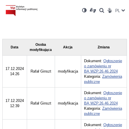
Ustawienia
Otwórz
Otwórz
Wersja
ZMI
PL
Dla
Wyszukiwark
Otwórz
zukaj
Social
w
w
niesłyszących
kontrastowa
w
JĘZ
PRZ
nowym
nowym
nowym
Media
oknie
oknie
oknie
JĘZ
Osoba
Data
Akcja
Zmiana
modyfikująca
Dokument:
Ogłoszenie
o zamówieniu nr
17.12.2024
Rafał Ginszt
modyfikacja
BA.WZP.26.46.2024
14:26
Kategoria:
Zamówienia
publiczne
Dokument:
Ogłoszenie
o zamówieniu nr
17.12.2024
Rafał Ginszt
modyfikacja
BA.WZP.26.46.2024
12:39
Kategoria:
Zamówienia
publiczne
Dokument:
Ogłoszenie