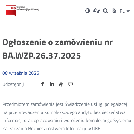
Ustawienia
Otwórz
Otwórz
Wersja
ZMI
PL
Dla
Wyszukiwark
Otwórz
zukaj
Social
w
w
niesłyszących
kontrastowa
w
JĘZ
PRZ
nowym
nowym
nowym
Media
oknie
oknie
oknie
JĘZ
Ogłoszenie o zamówieniu nr
BA.WZP.26.37.2025
08
września
2025
Udostępnij
Udostępnij
Udostępnij
Otwórz
Otwórz
Otwórz
Udostępnij
Udostępnij
na
na
na
w
w
w
przez
portalu
portalu
portalu
Drukuj
nowym
nowym
nowym
e-
oknie
oknie
oknie
Twitter
Facebook
Linkedin
mail
Przedmiotem zamówienia jest Świadczenie usługi polegającej
na przeprowadzeniu kompleksowego audytu bezpieczeństwa
informacji oraz opracowaniu i wdrożeniu kompletnego Systemu
Zarządzania Bezpieczeństwem Informacji w UKE.