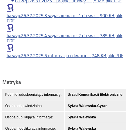
ba.wzp.26.37.2025 - projekt umowy -
1,5 MB
plik PDF
ba.wzp.26.37.2025.3 wyjasnienia nr 1 do swz -
900 KB
plik
PDF
ba.wzp.26.37.2025.4 wyjasnienia nr 2 do swz -
785 KB
plik
PDF
ba.wzp.26.37.2025.5 informacja o kwocie -
748 KB
plik PDF
Metryka
Podmiot udostępniający informację:
Urząd Komunikacji Elektronicznej
Osoba odpowiedzialna:
Sylwia Walewska-Cyran
Osoba publikująca informację:
Sylwia Walewska
Osoba modyfikująca informację:
Sylwia Walewska