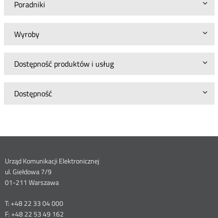
Poradniki
Wyroby
Dostępność produktów i usług
Dostępność
Dane
Urząd Komunikacji Elektronicznej
ul. Giełdowa 7/9
kontaktowe
01-211 Warszawa
T: +48 22 33 04 000
F: +48 22 53 49 162