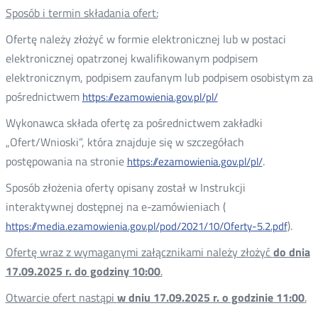
Sposób i termin składania ofert:
Ofertę należy złożyć w formie elektronicznej lub w postaci
elektronicznej opatrzonej kwalifikowanym podpisem
elektronicznym, podpisem zaufanym lub podpisem osobistym za
pośrednictwem
https://ezamowienia.gov.pl/pl/
Wykonawca składa ofertę za pośrednictwem zakładki
„Ofert/Wnioski”, która znajduje się w szczegółach
postępowania na stronie
.
https://ezamowienia.gov.pl/pl/
Sposób złożenia oferty opisany został w Instrukcji
interaktywnej dostępnej na e-zamówieniach (
).
https://media.ezamowienia.gov.pl/pod/2021/10/Oferty-5.2.pdf
Ofertę wraz z wymaganymi załącznikami należy złożyć
do dnia
17.09.2025 r. do godziny 10:00
.
Otwarcie ofert nastąpi
w dniu 17.09.2025 r. o godzinie 11:00
.