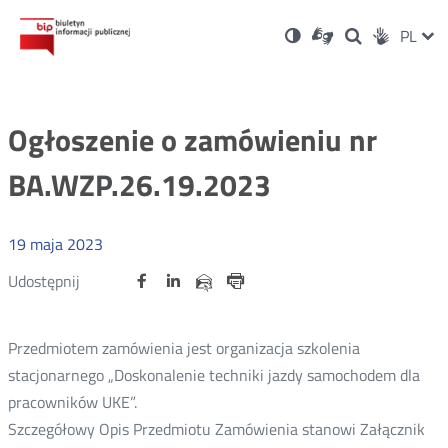
Ustawienia
Otwórz
Otwórz
Wersja
ZMI
PL
Dla
Wyszukiwark
Otwórz
zukaj
Social
w
w
niesłyszących
kontrastowa
w
JĘZ
PRZ
nowym
nowym
nowym
Media
oknie
oknie
oknie
JĘZ
Ogłoszenie o zamówieniu nr
BA.WZP.26.19.2023
19
maja
2023
Udostępnij
Udostępnij
Udostępnij
Otwórz
Otwórz
Otwórz
Udostępnij
Udostępnij
na
na
na
w
w
w
przez
portalu
portalu
portalu
Drukuj
nowym
nowym
nowym
e-
oknie
oknie
oknie
Twitter
Facebook
Linkedin
mail
Przedmiotem zamówienia jest organizacja szkolenia
stacjonarnego „Doskonalenie techniki jazdy samochodem dla
pracowników UKE”.
Szczegółowy Opis Przedmiotu Zamówienia stanowi Załącznik