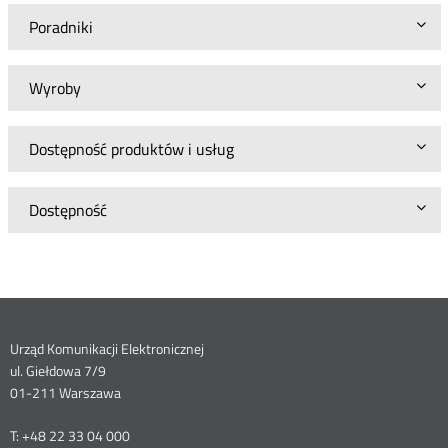
Poradniki
Wyroby
Dostępność produktów i usług
Dostępność
Dane
Urząd Komunikacji Elektronicznej
ul. Giełdowa 7/9
kontaktowe
01-211 Warszawa
T: +48 22 33 04 000