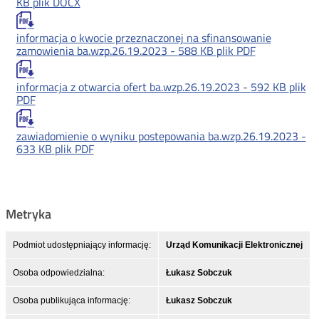
KB
plik DOCX
informacja o kwocie przeznaczonej na sfinansowanie
zamowienia ba.wzp.26.19.2023 -
588 KB
plik PDF
informacja z otwarcia ofert ba.wzp.26.19.2023 -
592 KB
plik
PDF
zawiadomienie o wyniku postepowania ba.wzp.26.19.2023 -
633 KB
plik PDF
Metryka
Podmiot udostępniający informację:
Urząd Komunikacji Elektronicznej
Osoba odpowiedzialna:
Łukasz Sobczuk
Osoba publikująca informację:
Łukasz Sobczuk