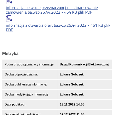
informacja o kwocie przeznaczonej na sfinansowanie
zamowienia ba.wzp.26.44.2022 -
464 KB
plik PDF
informacja z otwarcia ofert ba.wzp.26.44.2022 -
461 KB
plik
PDF
Metryka
Podmiot udostępniający informację:
Urząd Komunikacji Elektronicznej
Osoba odpowiedzialna:
Łukasz Sobczuk
Osoba publikująca informację:
Łukasz Sobczuk
Osoba modyfikująca informację:
Łukasz Sobczuk
Data publikacji:
18.11.2022 14:55
Data ostatniej modyfikacji:
02.12.2022 11:55