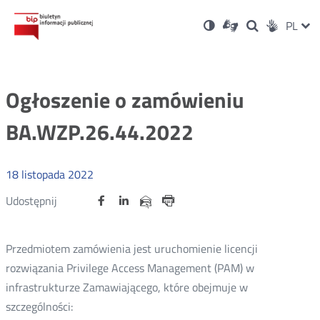
Ustawienia
Otwórz
Otwórz
Wersja
ZMI
PL
Dla
Wyszukiwark
Otwórz
zukaj
Social
w
w
niesłyszących
kontrastowa
w
JĘZ
PRZ
nowym
nowym
nowym
Media
oknie
oknie
oknie
JĘZ
Ogłoszenie o zamówieniu
BA.WZP.26.44.2022
18
listopada
2022
Udostępnij
Udostępnij
Udostępnij
Otwórz
Otwórz
Otwórz
Udostępnij
Udostępnij
na
na
na
w
w
w
przez
portalu
portalu
portalu
Drukuj
nowym
nowym
nowym
e-
oknie
oknie
oknie
Twitter
Facebook
Linkedin
mail
Przedmiotem zamówienia jest uruchomienie licencji
rozwiązania Privilege Access Management (PAM) w
infrastrukturze Zamawiającego, które obejmuje w
szczególności: