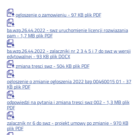
ogloszenie o zamowieniu -
97 KB
plik PDF
ba.wzp.26.44.2022 - swz uruchomienie licencji rozwiazania
pam -
1,7 MB
plik PDF
ba.wzp.26.44.2022 - zalaczniki nr 2 3 4 5 i 7 do swz w wersji
edytowalnej -
93 KB
plik DOCX
zmiana tresci swz -
504 KB
plik PDF
ogloszenie o zmianie ogloszenia 2022 bzp 00460015 01 -
37
KB
plik PDF
odpowiedzi na pytania i zmiana tresci swz 002 -
1,3 MB
plik
PDF
zalacznik nr 6 do swz - projekt umowy po zmianie -
970 KB
plik PDF