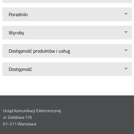
Poradniki
Wyroby
Dostępność produktów i usług
Dostępność
Dane
Urząd Komunikacji Elektronicznej
ul. Giełdowa 7/9
kontaktowe
01-211 Warszawa