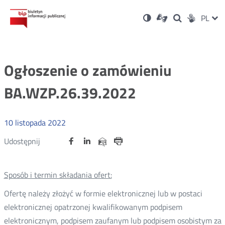
Ustawienia
Otwórz
Otwórz
Wersja
ZMI
PL
Dla
Wyszukiwark
Otwórz
zukaj
Social
w
w
niesłyszących
kontrastowa
w
JĘZ
PRZ
nowym
nowym
nowym
Media
oknie
oknie
oknie
JĘZ
Ogłoszenie o zamówieniu
BA.WZP.26.39.2022
10
listopada
2022
Udostępnij
Udostępnij
Udostępnij
Otwórz
Otwórz
Otwórz
Udostępnij
Udostępnij
na
na
na
w
w
w
przez
portalu
portalu
portalu
Drukuj
nowym
nowym
nowym
e-
oknie
oknie
oknie
Twitter
Facebook
Linkedin
mail
Sposób i termin składania ofert:
Ofertę należy złożyć w formie elektronicznej lub w postaci
elektronicznej opatrzonej kwalifikowanym podpisem
elektronicznym, podpisem zaufanym lub podpisem osobistym za